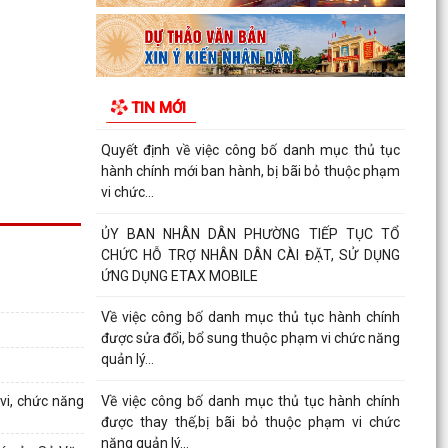
chính được sửa đổi, bổ sung, bị bãi bỏ thuộc
phạm vi chức...
UBND PHƯỜNG HƯNG ĐẠO TRIỂN KHAI ĐỢT
CAO ĐIỂM HỖ TRỢ NHÂN DÂN CÀI ĐẶT, SỬ
TIN MỚI
DỤNG ỨNG DỤNG ETAX MOBILE,...
Quyết định về việc công bố danh mục thủ tục
hành chính mới ban hành, bị bãi bỏ thuộc phạm
vi chức...
ỦY BAN NHÂN DÂN PHƯỜNG TIẾP TỤC TỔ
CHỨC HỖ TRỢ NHÂN DÂN CÀI ĐẶT, SỬ DỤNG
ỨNG DỤNG ETAX MOBILE
Về việc công bố danh mục thủ tục hành chính
được sửa đổi, bổ sung thuộc phạm vi chức năng
quản lý...
vi, chức năng
Về việc công bố danh mục thủ tục hành chính
được thay thế,bị bãi bỏ thuộc phạm vi chức
năng quản lý...