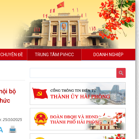
 CHUYÊN ĐỀ
TRUNG TÂM PVHCC
DOANH NGHIỆP
nội bộ
chức
25/10/2025