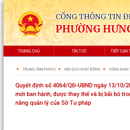
CỔNG THÔNG TIN Đ
PHƯỜNG HƯN
TRANG CHỦ
TIN TỨC
TIẾP CẬN 
TRUNG TÂM PVHCC
NỘI QUY HOẠT ĐỘNG
CÔNG KHAI 
Quyết định số 4064/QĐ-UBND ngày 13/10/202
mới ban hành, được thay thế và bị bãi bỏ t
năng quản lý của Sở Tư pháp