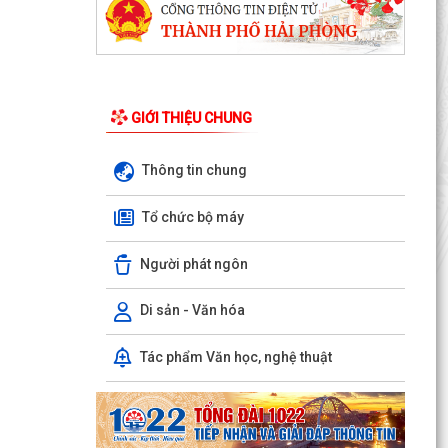
GIỚI THIỆU CHUNG
Thông tin chung
Phường Hưng Đạo hỗ trợ người dân thực hiện
thủ tục hành chính trực tuyến tại các tổ dân phố
Tổ chức bộ máy
–...
Người phát ngôn
THÔNG BÁO: Thời gian tiếp tục triển khai thu
Thuế sử dụng đất phi nông nghiệp năm 2026
trên địa bàn...
Di sản - Văn hóa
Hải Phòng công khai thủ tục hành chính đặc thù
Tác phẩm Văn học, nghệ thuật
mới ban hành lĩnh vực đất đai thuộc phạm vi
chức...
Hải Phòng công bố danh mục thủ tục hành