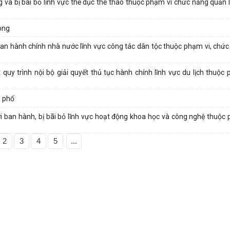
và bị bãi bỏ lĩnh vực thể dục thể thao thuộc phạm vi chức năng quản 
hòng
uan hành chính nhà nước lĩnh vực công tác dân tộc thuộc phạm vi, chức
quy trình nội bộ giải quyết thủ tục hành chính lĩnh vực du lịch thuộc 
h phố
 ban hành, bị bãi bỏ lĩnh vực hoạt động khoa học và công nghệ thuộc 
2
3
4
5
...