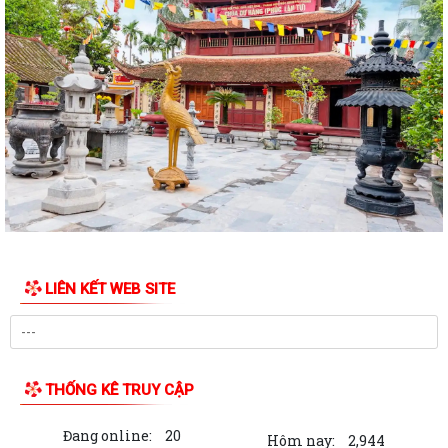
ẤM ÁP CHƯƠNG TRÌNH THĂM, TẶNG QUÀ NHÂN KỶ NIỆM 25 NĂM
NGÀY GIA ĐÌNH VIỆT NAM (28/6/2001 – 28/6/2026)
HỘI CỰU CHIẾN BINH, HỘI LHPN PHƯỜNG HƯNG ĐẠO DỌN VỆ SINH
NGHĨA TRANG LIỆT SĨ
HỘI ĐỒNG NHÂN DÂN PHƯỜNG HƯNG ĐẠO TỔ CHỨC KỲ HỌP THỨ 2
(KỲ HỌP THƯỜNG LỆ GIỮA NĂM) NĂM 2026
Đảng ủy phường Hưng Đạo đạt nhiều kết quả tích cực trong 6 tháng
đầu năm 2026
HỘI NÔNG DÂN PHƯỜNG HƯNG ĐẠO TIẾP ĐOÀN KIỂM TRA VỀ HOẠT
ĐỘNG TÍN DỤNG CHÍNH SÁCH XÃ HỘI
LIÊN KẾT WEB SITE
TRUNG TÂM CHÍNH TRỊ PHƯỜNG HƯNG ĐẠO TỔ CHỨC HỘI NGHỊ BÁO
CÁO VIÊN THÁNG 6 NĂM 2026
HỘI CỰU CHIẾN BINH PHƯỜNG RA MẮT MÔ HÌNH "CỰU CHIẾN BINH
THỐNG KÊ TRUY CẬP
THAM GIA QUẢN LÝ, CHĂM SÓC NGHĨA TRANG...
Đang online:
20
ĐẨY MẠNH CÔNG TÁC HUẤN LUYỆN PKND CỦA BCH QUÂN SỰ
Hôm nay:
2,944