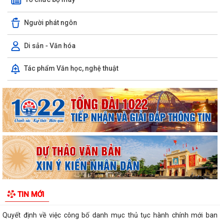
Người phát ngôn
Di sản - Văn hóa
Phường Hưng Đạo hỗ trợ người dân thực hiện thủ tục hành chính trực
Tác phẩm Văn học, nghệ thuật
tuyến tại các tổ dân phố –...
THÔNG BÁO: Thời gian tiếp tục triển khai thu Thuế sử dụng đất phi
nông nghiệp năm 2026 trên địa bàn...
Hải Phòng công khai thủ tục hành chính đặc thù mới ban hành lĩnh vực
đất đai thuộc phạm vi chức...
Hải Phòng công bố danh mục thủ tục hành chính được sửa đổi, bổ
sung, bị bãi bỏ thuộc phạm vi chức...
UBND PHƯỜNG HƯNG ĐẠO TRIỂN KHAI ĐỢT CAO ĐIỂM HỖ TRỢ NHÂN
TIN MỚI
DÂN CÀI ĐẶT, SỬ DỤNG ỨNG DỤNG ETAX MOBILE,...
Quyết định về việc công bố danh mục thủ tục hành chính mới ban