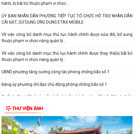
hành, bị bãi bỏ thuộc phạm vi chức...
ỦY BAN NHÂN DÂN PHƯỜNG TIẾP TỤC TỔ CHỨC HỖ TRỢ NHÂN DÂN
CÀI ĐẶT, SỬ DỤNG ỨNG DỤNG ETAX MOBILE
Về việc công bố danh mục thủ tục hành chính được sửa đổi, bổ sung
thuộc phạm vi chức năng quản lý...
Về việc công bố danh mục thủ tục hành chính được thay thế,bị bãi bỏ
thuộc phạm vi chức năng quản lý...
UBND phường tăng cường công tác phòng chống bão số 1
Đảng ủy phường chỉ đạo chủ động phòng chống bão số 1
THÔNG TIN KẾT QUẢ ĐẤU GIÁ QUYỀN SỬ DỤNG ĐẤT VÀ TRAO GIẤY
CHỨNG NHẬN QUYỀN SỬ DỤNG ĐẤT
THƯ VIỆN ẢNH
THÔNG BÁO Về việc công khai số điện thoại đường dây nóng và trang
thông tin tiếp nhận kiến nghị,...