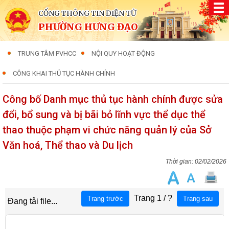
CỔNG THÔNG TIN ĐIỆN TỬ
PHƯỜNG HƯNG ĐẠO
TRUNG TÂM PVHCC
NỘI QUY HOẠT ĐỘNG
CÔNG KHAI THỦ TỤC HÀNH CHÍNH
Công bố Danh mục thủ tục hành chính được sửa
đổi, bổ sung và bị bãi bỏ lĩnh vực thể dục thể
thao thuộc phạm vi chức năng quản lý của Sở
Văn hoá, Thể thao và Du lịch
02/02/2026