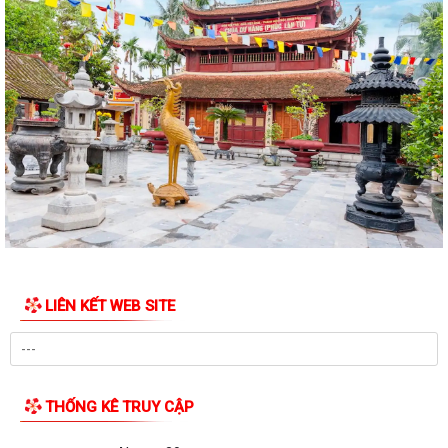
ẤM ÁP CHƯƠNG TRÌNH THĂM, TẶNG QUÀ NHÂN KỶ NIỆM 25 NĂM
NGÀY GIA ĐÌNH VIỆT NAM (28/6/2001 – 28/6/2026)
HỘI CỰU CHIẾN BINH, HỘI LHPN PHƯỜNG HƯNG ĐẠO DỌN VỆ SINH
NGHĨA TRANG LIỆT SĨ
HỘI ĐỒNG NHÂN DÂN PHƯỜNG HƯNG ĐẠO TỔ CHỨC KỲ HỌP THỨ 2
(KỲ HỌP THƯỜNG LỆ GIỮA NĂM) NĂM 2026
Đảng ủy phường Hưng Đạo đạt nhiều kết quả tích cực trong 6 tháng
đầu năm 2026
HỘI NÔNG DÂN PHƯỜNG HƯNG ĐẠO TIẾP ĐOÀN KIỂM TRA VỀ HOẠT
ĐỘNG TÍN DỤNG CHÍNH SÁCH XÃ HỘI
LIÊN KẾT WEB SITE
TRUNG TÂM CHÍNH TRỊ PHƯỜNG HƯNG ĐẠO TỔ CHỨC HỘI NGHỊ BÁO
CÁO VIÊN THÁNG 6 NĂM 2026
HỘI CỰU CHIẾN BINH PHƯỜNG RA MẮT MÔ HÌNH "CỰU CHIẾN BINH
THỐNG KÊ TRUY CẬP
THAM GIA QUẢN LÝ, CHĂM SÓC NGHĨA TRANG...