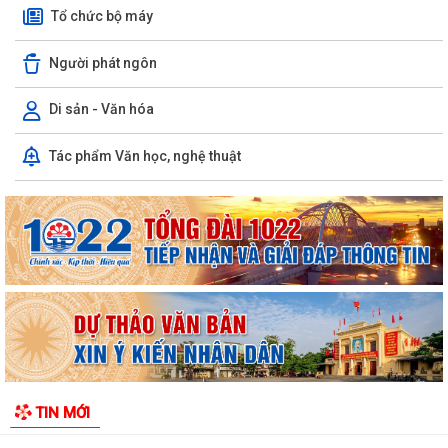
Tổ chức bộ máy
Người phát ngôn
Di sản - Văn hóa
Phường Hưng Đạo hỗ trợ người dân thực hiện thủ tục hành chính trực
Tác phẩm Văn học, nghệ thuật
tuyến tại các tổ dân phố –...
THÔNG BÁO: Thời gian tiếp tục triển khai thu Thuế sử dụng đất phi
nông nghiệp năm 2026 trên địa bàn...
Hải Phòng công khai thủ tục hành chính đặc thù mới ban hành lĩnh vực
đất đai thuộc phạm vi chức...
Hải Phòng công bố danh mục thủ tục hành chính được sửa đổi, bổ
sung, bị bãi bỏ thuộc phạm vi chức...
UBND PHƯỜNG HƯNG ĐẠO TRIỂN KHAI ĐỢT CAO ĐIỂM HỖ TRỢ NHÂN
TIN MỚI
DÂN CÀI ĐẶT, SỬ DỤNG ỨNG DỤNG ETAX MOBILE,...