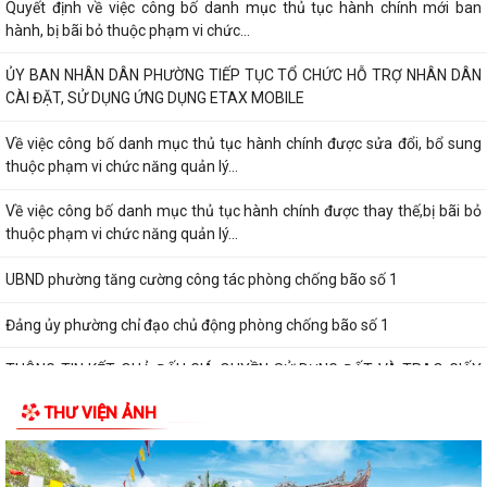
Quyết định về việc công bố danh mục thủ tục hành chính mới ban
hành, bị bãi bỏ thuộc phạm vi chức...
ỦY BAN NHÂN DÂN PHƯỜNG TIẾP TỤC TỔ CHỨC HỖ TRỢ NHÂN DÂN
CÀI ĐẶT, SỬ DỤNG ỨNG DỤNG ETAX MOBILE
Về việc công bố danh mục thủ tục hành chính được sửa đổi, bổ sung
thuộc phạm vi chức năng quản lý...
Về việc công bố danh mục thủ tục hành chính được thay thế,bị bãi bỏ
thuộc phạm vi chức năng quản lý...
UBND phường tăng cường công tác phòng chống bão số 1
Đảng ủy phường chỉ đạo chủ động phòng chống bão số 1
THÔNG TIN KẾT QUẢ ĐẤU GIÁ QUYỀN SỬ DỤNG ĐẤT VÀ TRAO GIẤY
CHỨNG NHẬN QUYỀN SỬ DỤNG ĐẤT
THƯ VIỆN ẢNH
THÔNG BÁO Về việc công khai số điện thoại đường dây nóng và trang
thông tin tiếp nhận kiến nghị,...