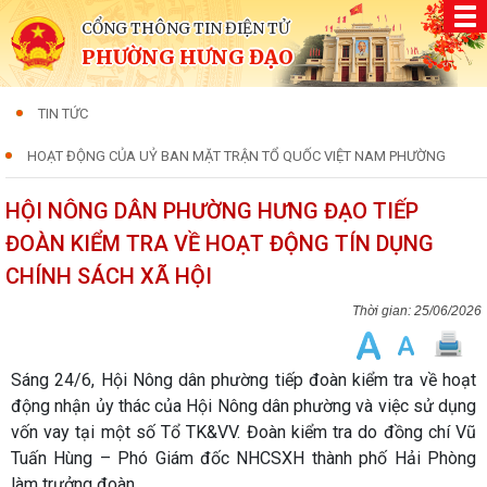
CỔNG THÔNG TIN ĐIỆN TỬ
PHƯỜNG HƯNG ĐẠO
TIN TỨC
HOẠT ĐỘNG CỦA UỶ BAN MẶT TRẬN TỔ QUỐC VIỆT NAM PHƯỜNG
HỘI NÔNG DÂN PHƯỜNG HƯNG ĐẠO TIẾP
ĐOÀN KIỂM TRA VỀ HOẠT ĐỘNG TÍN DỤNG
CHÍNH SÁCH XÃ HỘI
25/06/2026
Sáng 24/6, Hội Nông dân phường tiếp đoàn kiểm tra về hoạt
động nhận ủy thác của Hội Nông dân phường và việc sử dụng
vốn vay tại một số Tổ TK&VV. Đoàn kiểm tra do đồng chí Vũ
Tuấn Hùng – Phó Giám đốc NHCSXH thành phố Hải Phòng
làm trưởng đoàn.