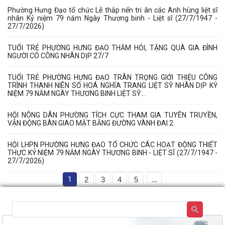
Phường Hưng Đạo tổ chức Lễ thắp nến tri ân các Anh hùng liệt sĩ
nhân Kỷ niệm 79 năm Ngày Thương binh - Liệt sĩ (27/7/1947 -
27/7/2026)
TUỔI TRẺ PHƯỜNG HƯNG ĐẠO THĂM HỎI, TẶNG QUÀ GIA ĐÌNH
NGƯỜI CÓ CÔNG NHÂN DỊP 27/7
TUỔI TRẺ PHƯỜNG HƯNG ĐẠO TRÂN TRỌNG GIỚI THIỆU CÔNG
TRÌNH THANH NIÊN SỐ HOÁ NGHĨA TRANG LIỆT SỸ NHÂN DỊP KỶ
NIỆM 79 NĂM NGÀY THƯƠNG BINH LIỆT SỸ...
HỘI NÔNG DÂN PHƯỜNG TÍCH CỰC THAM GIA TUYÊN TRUYỀN,
VẬN ĐỘNG BÀN GIAO MẶT BẰNG ĐƯỜNG VÀNH ĐAI 2
HỘI LHPN PHƯỜNG HƯNG ĐẠO TỔ CHỨC CÁC HOẠT ĐỘNG THIẾT
THỰC KỶ NIỆM 79 NĂM NGÀY THƯƠNG BINH - LIỆT SĨ (27/7/1947 -
27/7/2026)
1
2
3
4
5
...