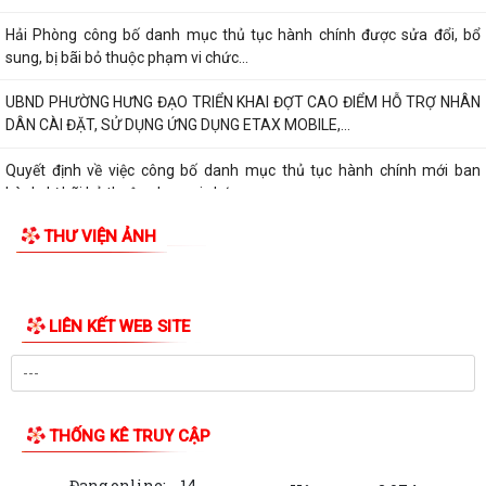
Hải Phòng công bố danh mục thủ tục hành chính được sửa đổi, bổ
sung, bị bãi bỏ thuộc phạm vi chức...
UBND PHƯỜNG HƯNG ĐẠO TRIỂN KHAI ĐỢT CAO ĐIỂM HỖ TRỢ NHÂN
DÂN CÀI ĐẶT, SỬ DỤNG ỨNG DỤNG ETAX MOBILE,...
Quyết định về việc công bố danh mục thủ tục hành chính mới ban
hành, bị bãi bỏ thuộc phạm vi chức...
THƯ VIỆN ẢNH