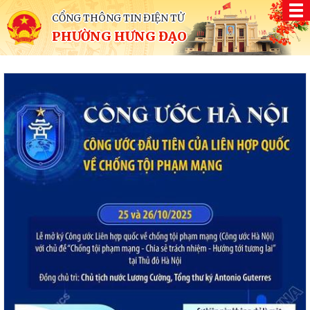
CỔNG THÔNG TIN ĐIỆN TỬ
PHƯỜNG HƯNG ĐẠO