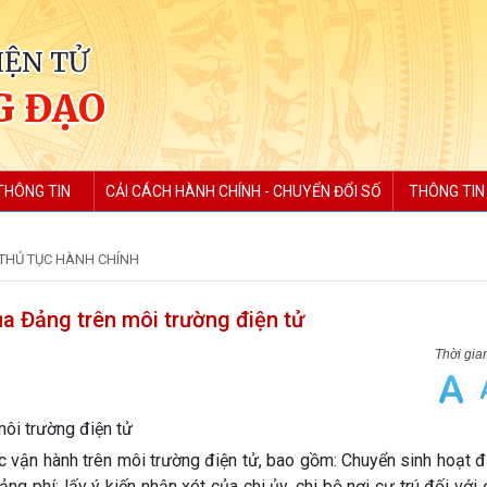
IỆN TỬ
G ĐẠO
THÔNG TIN
CẢI CÁCH HÀNH CHÍNH - CHUYỂN ĐỔI SỐ
THÔNG TIN
THỦ TỤC HÀNH CHÍNH
ủa Đảng trên môi trường điện tử
môi trường điện tử
 vận hành trên môi trường điện tử, bao gồm: Chuyển sinh hoạt đ
ảng phí; lấy ý kiến nhận xét của chi ủy, chi bộ nơi cư trú đối với