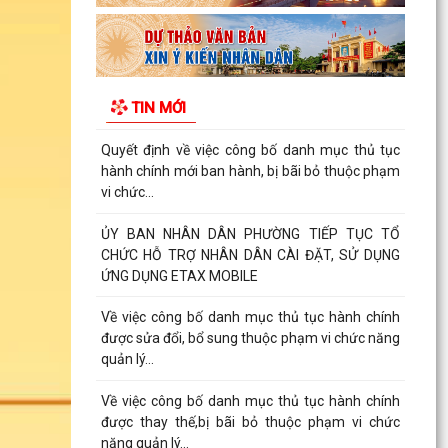
chính được sửa đổi, bổ sung, bị bãi bỏ thuộc
phạm vi chức...
UBND PHƯỜNG HƯNG ĐẠO TRIỂN KHAI ĐỢT
CAO ĐIỂM HỖ TRỢ NHÂN DÂN CÀI ĐẶT, SỬ
TIN MỚI
DỤNG ỨNG DỤNG ETAX MOBILE,...
Quyết định về việc công bố danh mục thủ tục
hành chính mới ban hành, bị bãi bỏ thuộc phạm
vi chức...
ỦY BAN NHÂN DÂN PHƯỜNG TIẾP TỤC TỔ
CHỨC HỖ TRỢ NHÂN DÂN CÀI ĐẶT, SỬ DỤNG
ỨNG DỤNG ETAX MOBILE
Về việc công bố danh mục thủ tục hành chính
được sửa đổi, bổ sung thuộc phạm vi chức năng
quản lý...
Về việc công bố danh mục thủ tục hành chính
được thay thế,bị bãi bỏ thuộc phạm vi chức
năng quản lý...