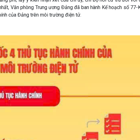
ng nhất, Văn phòng Trung ương Đảng đã ban hành Kế hoạch số 7
hính của Đảng trên môi trường điện tử.