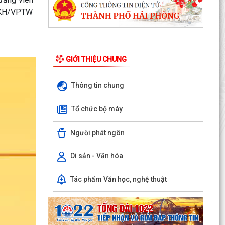
7-KH/VPTW
GIỚI THIỆU CHUNG
Thông tin chung
Phường Hưng Đạo hỗ trợ người dân thực hiện
thủ tục hành chính trực tuyến tại các tổ dân phố
Tổ chức bộ máy
–...
Người phát ngôn
THÔNG BÁO: Thời gian tiếp tục triển khai thu
Thuế sử dụng đất phi nông nghiệp năm 2026
trên địa bàn...
Di sản - Văn hóa
Hải Phòng công khai thủ tục hành chính đặc thù
Tác phẩm Văn học, nghệ thuật
mới ban hành lĩnh vực đất đai thuộc phạm vi
chức...
Hải Phòng công bố danh mục thủ tục hành