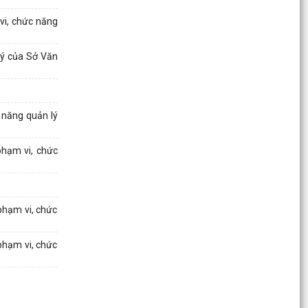
LÃNH ĐẠO, CHỈ ĐẠO THỰC...
vi, chức năng
HỘI LHPN PHƯỜNG HƯNG ĐẠO: TÍCH CỰC PHỐI
HỢP TRIỂN KHAI KHÁM SỨC KHOẺ ĐỊNH KỲ VÀ
lý của Sở Văn
SÀNG LỌC MỘT SỐ...
ỦY BAN NHÂN DÂN PHƯỜNG HƯNG ĐẠO TỔNG
KÊÝ PHONG TRÀO XÂY DỰNG GIA ĐÌNH VĂN
 năng quản lý
HÓA
HỘI LHPN PHƯỜNG HƯNG ĐẠO ĐỒNG HÀNH
phạm vi, chức
CÙNG TRẺ EM CÓ HOÀN CẢNH ĐẶC BIỆT
HỘI NÔNG DÂN PHƯỜNG HƯNG ĐẠO TÍCH CỰC
TUYÊN TRUYỀN CHỦ TRƯƠNG SẮP XẾP, SÁP
phạm vi, chức
NHẬP TỔ DÂN PHỐ
phạm vi, chức
THÔNG BÁO Kết quả đánh giá, xếp loại viên
chức quản lý đơn vị sự nghiệp giáo dục và đào
tạo năm học...
LÁ THƯ CẢM ƠN CỦA NGƯỜI DÂN - NIỀM TIN TỪ