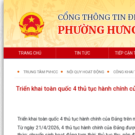
CỔNG THÔNG TIN Đ
PHƯỜNG HƯN
TRANG CHỦ
TIN TỨC
TIẾP CẬN 
TRUNG TÂM PVHCC
NỘI QUY HOẠT ĐỘNG
CÔNG KHAI 
Triển khai toàn quốc 4 thủ tục hành chính c
Triển khai toàn quốc 4 thủ tục hành chính của Đảng trên 
Từ ngày 21/4/2026, 4 thủ tục hành chính của Đảng được
thức; chuyển sinh hoạt đảng tạm thời; thủ tục thu, nộp đ