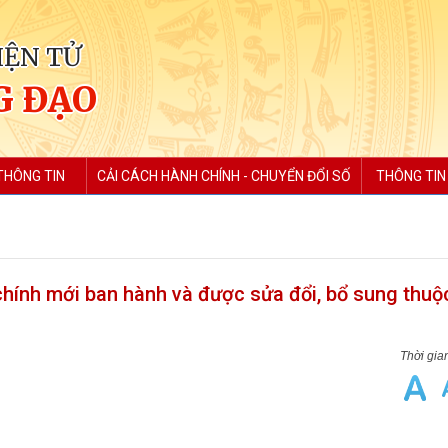
IỆN TỬ
G ĐẠO
THÔNG TIN
CẢI CÁCH HÀNH CHÍNH - CHUYỂN ĐỔI SỐ
THÔNG TIN
hính mới ban hành và được sửa đổi, bổ sung thu