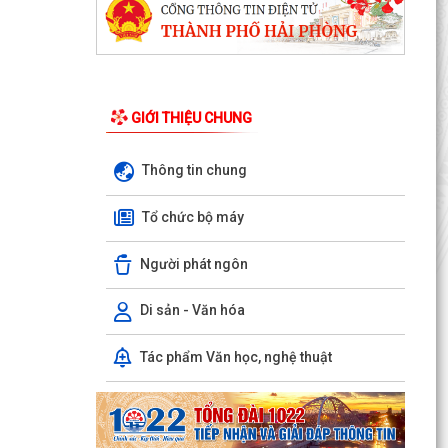
GIỚI THIỆU CHUNG
Thông tin chung
THÔNG BÁO: Thời gian tiếp tục triển khai thu
Thuế sử dụng đất phi nông nghiệp năm 2026
Tổ chức bộ máy
trên địa bàn...
Người phát ngôn
Hải Phòng công khai thủ tục hành chính đặc thù
mới ban hành lĩnh vực đất đai thuộc phạm vi
chức...
Di sản - Văn hóa
Hải Phòng công bố danh mục thủ tục hành
Tác phẩm Văn học, nghệ thuật
chính được sửa đổi, bổ sung, bị bãi bỏ thuộc
phạm vi chức...
UBND PHƯỜNG HƯNG ĐẠO TRIỂN KHAI ĐỢT