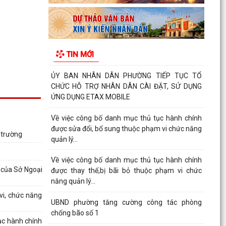
CAO ĐIỂM HỖ TRỢ NHÂN DÂN CÀI ĐẶT, SỬ
DỤNG ỨNG DỤNG ETAX MOBILE,...
Quyết định về việc công bố danh mục thủ tục
hành chính mới ban hành, bị bãi bỏ thuộc phạm
TIN MỚI
vi chức...
ỦY BAN NHÂN DÂN PHƯỜNG TIẾP TỤC TỔ
CHỨC HỖ TRỢ NHÂN DÂN CÀI ĐẶT, SỬ DỤNG
ỨNG DỤNG ETAX MOBILE
Về việc công bố danh mục thủ tục hành chính
được sửa đổi, bổ sung thuộc phạm vi chức năng
 trường
quản lý...
Về việc công bố danh mục thủ tục hành chính
ý của Sở Ngoại
được thay thế,bị bãi bỏ thuộc phạm vi chức
năng quản lý...
vi, chức năng
UBND phường tăng cường công tác phòng
chống bão số 1
ục hành chính