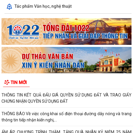
hành, bị bãi bỏ thuộc phạm vi chức...
Tác phẩm Văn học, nghệ thuật
ỦY BAN NHÂN DÂN PHƯỜNG TIẾP TỤC TỔ CHỨC HỖ TRỢ NHÂN DÂN
CÀI ĐẶT, SỬ DỤNG ỨNG DỤNG ETAX MOBILE
Về việc công bố danh mục thủ tục hành chính được sửa đổi, bổ sung
thuộc phạm vi chức năng quản lý...
Về việc công bố danh mục thủ tục hành chính được thay thế,bị bãi bỏ
thuộc phạm vi chức năng quản lý...
UBND phường tăng cường công tác phòng chống bão số 1
TIN MỚI
Đảng ủy phường chỉ đạo chủ động phòng chống bão số 1
THÔNG TIN KẾT QUẢ ĐẤU GIÁ QUYỀN SỬ DỤNG ĐẤT VÀ TRAO GIẤY
CHỨNG NHẬN QUYỀN SỬ DỤNG ĐẤT
THÔNG BÁO Về việc công khai số điện thoại đường dây nóng và trang
thông tin tiếp nhận kiến nghị,...
ẤM ÁP CHƯƠNG TRÌNH THĂM, TẶNG QUÀ NHÂN KỶ NIỆM 25 NĂM