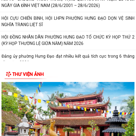
NGÀY GIA ĐÌNH VIỆT NAM (28/6/2001 – 28/6/2026)
HỘI CỰU CHIẾN BINH, HỘI LHPN PHƯỜNG HƯNG ĐẠO DỌN VỆ SINH
NGHĨA TRANG LIỆT SĨ
HỘI ĐỒNG NHÂN DÂN PHƯỜNG HƯNG ĐẠO TỔ CHỨC KỲ HỌP THỨ 2
(KỲ HỌP THƯỜNG LỆ GIỮA NĂM) NĂM 2026
Đảng ủy phường Hưng Đạo đạt nhiều kết quả tích cực trong 6 tháng
đầu năm 2026
THƯ VIỆN ẢNH
HỘI NÔNG DÂN PHƯỜNG HƯNG ĐẠO TIẾP ĐOÀN KIỂM TRA VỀ HOẠT
ĐỘNG TÍN DỤNG CHÍNH SÁCH XÃ HỘI
TRUNG TÂM CHÍNH TRỊ PHƯỜNG HƯNG ĐẠO TỔ CHỨC HỘI NGHỊ BÁO
CÁO VIÊN THÁNG 6 NĂM 2026
HỘI CỰU CHIẾN BINH PHƯỜNG RA MẮT MÔ HÌNH "CỰU CHIẾN BINH
THAM GIA QUẢN LÝ, CHĂM SÓC NGHĨA TRANG...
ĐẨY MẠNH CÔNG TÁC HUẤN LUYỆN PKND CỦA BCH QUÂN SỰ