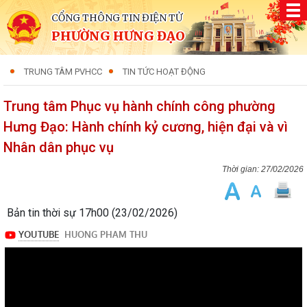
CỔNG THÔNG TIN ĐIỆN TỬ
PHƯỜNG HƯNG ĐẠO
TRUNG TÂM PVHCC
TIN TỨC HOẠT ĐỘNG
Trung tâm Phục vụ hành chính công phường
Hưng Đạo: Hành chính kỷ cương, hiện đại và vì
Nhân dân phục vụ
27/02/2026
Bản tin thời sự 17h00 (23/02/2026)