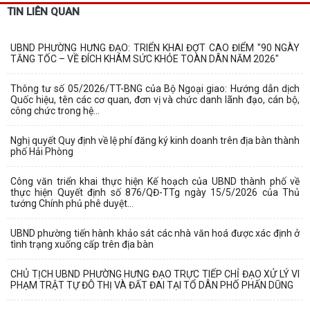
TIN LIÊN QUAN
UBND PHƯỜNG HƯNG ĐẠO: TRIỂN KHAI ĐỢT CAO ĐIỂM "90 NGÀY
TĂNG TỐC – VỀ ĐÍCH KHÁM SỨC KHỎE TOÀN DÂN NĂM 2026"
Thông tư số 05/2026/TT-BNG của Bộ Ngoại giao: Hướng dẫn dịch
Quốc hiệu, tên các cơ quan, đơn vị và chức danh lãnh đạo, cán bộ,
công chức trong hệ...
Nghị quyết Quy định về lệ phí đăng ký kinh doanh trên địa bàn thành
phố Hải Phòng
Công văn triển khai thực hiện Kế hoạch của UBND thành phố về
thực hiện Quyết định số 876/QĐ-TTg ngày 15/5/2026 của Thủ
tướng Chính phủ phê duyệt...
UBND phường tiến hành khảo sát các nhà văn hoá được xác định ở
tình trạng xuống cấp trên địa bàn
CHỦ TỊCH UBND PHƯỜNG HƯNG ĐẠO TRỰC TIẾP CHỈ ĐẠO XỬ LÝ VI
PHẠM TRẬT TỰ ĐÔ THỊ VÀ ĐẤT ĐAI TẠI TỔ DÂN PHỐ PHẤN DŨNG