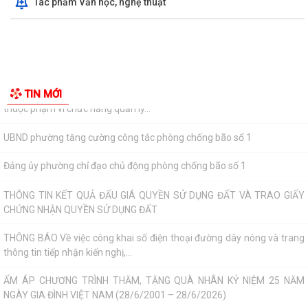
Tác phẩm Văn học, nghệ thuật
Quyết định về việc công bố danh mục thủ tục hành chính mới ban
hành, bị bãi bỏ thuộc phạm vi chức...
ỦY BAN NHÂN DÂN PHƯỜNG TIẾP TỤC TỔ CHỨC HỖ TRỢ NHÂN DÂN
CÀI ĐẶT, SỬ DỤNG ỨNG DỤNG ETAX MOBILE
Về việc công bố danh mục thủ tục hành chính được sửa đổi, bổ sung
thuộc phạm vi chức năng quản lý...
Về việc công bố danh mục thủ tục hành chính được thay thế,bị bãi bỏ
thuộc phạm vi chức năng quản lý...
TIN MỚI
UBND phường tăng cường công tác phòng chống bão số 1
Đảng ủy phường chỉ đạo chủ động phòng chống bão số 1
THÔNG TIN KẾT QUẢ ĐẤU GIÁ QUYỀN SỬ DỤNG ĐẤT VÀ TRAO GIẤY
CHỨNG NHẬN QUYỀN SỬ DỤNG ĐẤT
THÔNG BÁO Về việc công khai số điện thoại đường dây nóng và trang
thông tin tiếp nhận kiến nghị,...