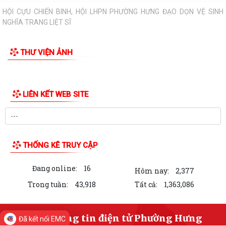
ẤM ÁP CHƯƠNG TRÌNH THĂM, TẶNG QUÀ NHÂN KỶ NIỆM 25 NĂM
NGÀY GIA ĐÌNH VIỆT NAM (28/6/2001 – 28/6/2026)
HỘI CỰU CHIẾN BINH, HỘI LHPN PHƯỜNG HƯNG ĐẠO DỌN VỆ SINH
NGHĨA TRANG LIỆT SĨ
HỘI ĐỒNG NHÂN DÂN PHƯỜNG HƯNG ĐẠO TỔ CHỨC KỲ HỌP THỨ 2
(KỲ HỌP THƯỜNG LỆ GIỮA NĂM) NĂM 2026
Đảng ủy phường Hưng Đạo đạt nhiều kết quả tích cực trong 6 tháng
THƯ VIỆN ẢNH
đầu năm 2026
HỘI NÔNG DÂN PHƯỜNG HƯNG ĐẠO TIẾP ĐOÀN KIỂM TRA VỀ HOẠT
ĐỘNG TÍN DỤNG CHÍNH SÁCH XÃ HỘI
TRUNG TÂM CHÍNH TRỊ PHƯỜNG HƯNG ĐẠO TỔ CHỨC HỘI NGHỊ BÁO
CÁO VIÊN THÁNG 6 NĂM 2026
HỘI CỰU CHIẾN BINH PHƯỜNG RA MẮT MÔ HÌNH "CỰU CHIẾN BINH
THAM GIA QUẢN LÝ, CHĂM SÓC NGHĨA TRANG...
Đã kết nối EMC