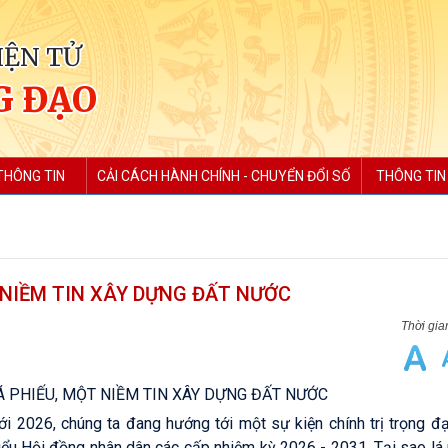
IỆN TỬ
G ĐẠO
THÔNG TIN
CẢI CÁCH HÀNH CHÍNH - CHUYỂN ĐỔI SỐ
THÔNG TIN
 NIỀM TIN XÂY DỰNG ĐẤT NƯỚC
Á PHIẾU, MỘT NIỀM TIN XÂY DỰNG ĐẤT NƯỚC
 2026, chúng ta đang hướng tới một sự kiện chính trị trọng đạ
iểu Hội đồng nhân dân các cấp nhiệm kỳ 2026 - 2031. Tại sao lá