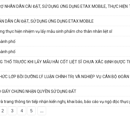
Ợ NHÂN DÂN CÀI ĐẶT, SỬ DỤNG ỨNG DỤNG ETAX MOBILE, THỰC HIỆN
N DÂN CÀI ĐẶT, SỬ DỤNG ỨNG DỤNG ETAX MOBILE
 thực hiện nhiệm vụ lấy mẫu sinh phẩm cho thân nhân liệt sĩ
thành phố
thành phố
 THỔ TRƯỚC KHI LẤY MẪU HÀI CỐT LIỆT SĨ CHƯA XÁC ĐỊNH ĐƯỢC T
ỨC LỚP BỒI DƯỠNG LÝ LUẬN CHÍNH TRỊ VÀ NGHIỆP VỤ CÁN BỘ ĐOÀN
O GIẤY CHỨNG NHẬN QUYỀN SỬ DỤNG ĐẤT
 trang thông tin tiếp nhận kiến nghị, khai báo, báo cáo vụ ngộ độc thự
2
3
4
5
...