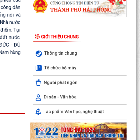
i công dân
ng nói và
 Nhà nước
 điểm: Tại
GIỚI THIỆU CHUNG
 đất nước.
Ủ ĐỨC - ĐỦ
 Nam hùng
Thông tin chung
THÔNG BÁO: Thời gian tiếp tục triển khai thu
Thuế sử dụng đất phi nông nghiệp năm 2026
Tổ chức bộ máy
trên địa bàn...
Người phát ngôn
Hải Phòng công khai thủ tục hành chính đặc thù
mới ban hành lĩnh vực đất đai thuộc phạm vi
chức...
Di sản - Văn hóa
Hải Phòng công bố danh mục thủ tục hành
Tác phẩm Văn học, nghệ thuật
chính được sửa đổi, bổ sung, bị bãi bỏ thuộc
phạm vi chức...
UBND PHƯỜNG HƯNG ĐẠO TRIỂN KHAI ĐỢT