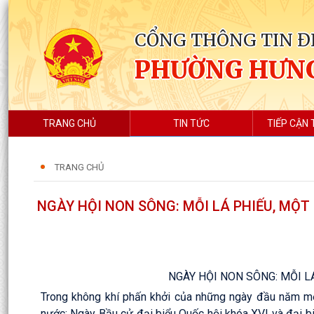
CỔNG THÔNG TIN Đ
PHƯỜNG HƯN
TRANG CHỦ
TIN TỨC
TIẾP CẬN 
TRANG CHỦ
NGÀY HỘI NON SÔNG: MỖI LÁ PHIẾU, MỘT
NGÀY HỘI NON SÔNG: MỖI L
Trong không khí phấn khởi của những ngày đầu năm mới
nước: Ngày Bầu cử đại biểu Quốc hội khóa XVI và đại b