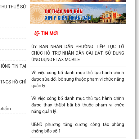
CAO ĐIỂM HỖ TRỢ NHÂN DÂN CÀI ĐẶT, SỬ
 THU THUẾ SỬ
DỤNG ỨNG DỤNG ETAX MOBILE,...
Quyết định về việc công bố danh mục thủ tục
hành chính mới ban hành, bị bãi bỏ thuộc phạm
TIN MỚI
vi chức...
ỦY BAN NHÂN DÂN PHƯỜNG TIẾP TỤC TỔ
CHỨC HỖ TRỢ NHÂN DÂN CÀI ĐẶT, SỬ DỤNG
ỨNG DỤNG ETAX MOBILE
HÔNG TIN TẠI
Về việc công bố danh mục thủ tục hành chính
được sửa đổi, bổ sung thuộc phạm vi chức năng
 TNCS HỒ CHÍ
quản lý...
Về việc công bố danh mục thủ tục hành chính
được thay thế,bị bãi bỏ thuộc phạm vi chức
c phẩm
năng quản lý...
UBND phường tăng cường công tác phòng
chống bão số 1