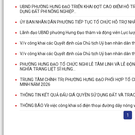
UBND PHƯỜNG HƯNG ĐẠO TRIỂN KHAI ĐỢT CAO ĐIỂM HỖ TR
DỤNG ĐẤT PHI NÔNG NGHIỆP...
ỦY BAN NHÂN DÂN PHƯỜNG TIẾP TỤC TỔ CHỨC HỖ TRỢ NHÂ
Lãnh đạo UBND phường Hưng Đạo thăm và động viên Lực lượng
V/v công khai các Quyết định của Chủ tịch Uỷ ban nhân dân 
V/v công khai các Quyết định của Chủ tịch Uỷ ban nhân dân 
PHƯỜNG HƯNG ĐẠO TỔ CHỨC NGHI LỄ TÂM LINH VÀ LỄ ĐỘNG
NGHĨA TRANG LIỆT SĨ HƯNG...
TRUNG TÂM CHÍNH TRỊ PHƯỜNG HƯNG ĐẠO PHỐI HỢP TỔ CH
MINH NĂM 2026
THÔNG TIN KẾT QUẢ ĐẤU GIÁ QUYỀN SỬ DỤNG ĐẤT VÀ TRA
THÔNG BÁO Về việc công khai số điện thoại đường dây nóng và
1