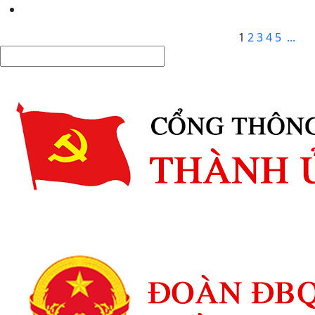
1
2
3
4
5
...