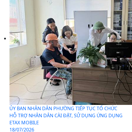
ỦY BAN NHÂN DÂN PHƯỜNG TIẾP TỤC TỔ CHỨC
HỖ TRỢ NHÂN DÂN CÀI ĐẶT, SỬ DỤNG ỨNG DỤNG
ETAX MOBILE
18/07/2026