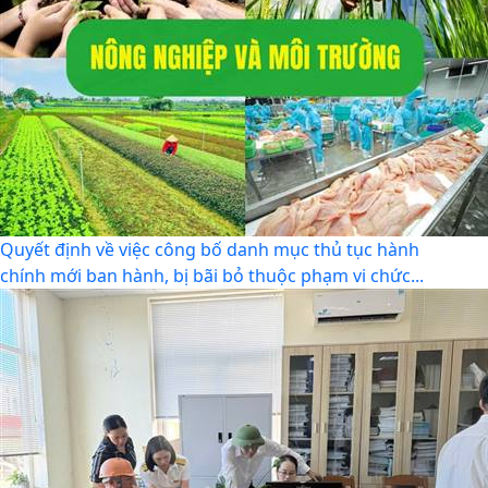
UBND PHƯỜNG HƯNG ĐẠO TRIỂN KHAI ĐỢT CAO ĐIỂM
HỖ TRỢ NHÂN DÂN CÀI ĐẶT, SỬ DỤNG ỨNG DỤNG ETAX
MOBILE,...