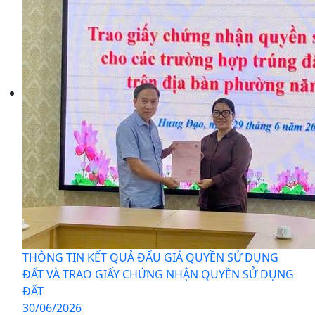
THÔNG TIN KẾT QUẢ ĐẤU GIÁ QUYỀN SỬ DỤNG
ĐẤT VÀ TRAO GIẤY CHỨNG NHẬN QUYỀN SỬ DỤNG
ĐẤT
30/06/2026