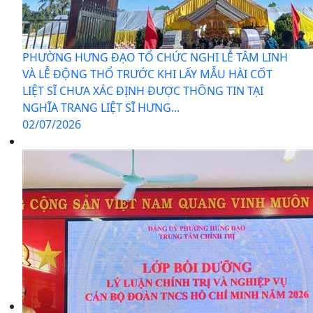
PHƯỜNG HƯNG ĐẠO TỔ CHỨC NGHI LỄ TÂM LINH
VÀ LỄ ĐỘNG THỔ TRƯỚC KHI LẤY MẪU HÀI CỐT
LIỆT SĨ CHƯA XÁC ĐỊNH ĐƯỢC THÔNG TIN TẠI
NGHĨA TRANG LIỆT SĨ HƯNG...
02/07/2026