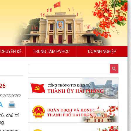
 CHUYÊN ĐỀ
TRUNG TÂM PVHCC
DOANH NGHIỆP
Phường Hưng Đạo hỗ trợ người dân thực hiện
thủ tục hành chính trực tuyến tại các tổ dân phố
–...
26
THÔNG BÁO: Thời gian tiếp tục triển khai thu
07/05/2026
Thuế sử dụng đất phi nông nghiệp năm 2026
trên địa bàn...
, chủ trì
Hải Phòng công khai thủ tục hành chính đặc thù
ng.
mới ban hành lĩnh vực đất đai thuộc phạm vi
chức...
m phường;