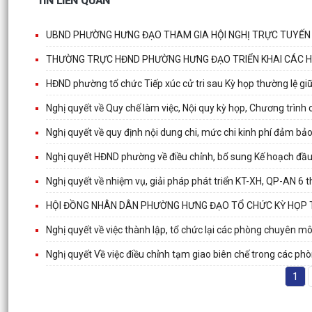
TIN LIÊN QUAN
UBND PHƯỜNG HƯNG ĐẠO THAM GIA HỘI NGHỊ TRỰC TUYẾN T
THƯỜNG TRỰC HĐND PHƯỜNG HƯNG ĐẠO TRIỂN KHAI CÁC 
HĐND phường tổ chức Tiếp xúc cử tri sau Kỳ họp thường lệ g
Nghị quyết về Quy chế làm việc, Nội quy kỳ họp, Chương trình
Nghị quyết về quy định nội dung chi, mức chi kinh phí đảm b
Nghị quyết HĐND phường về điều chỉnh, bổ sung Kế hoạch đầu
Nghị quyết về nhiệm vụ, giải pháp phát triển KT-XH, QP-AN 6
HỘI ĐỒNG NHÂN DÂN PHƯỜNG HƯNG ĐẠO TỔ CHỨC KỲ HỌP T
Nghị quyết về việc thành lập, tổ chức lại các phòng chuyên
Nghị quyết Về việc điều chỉnh tạm giao biên chế trong các 
1