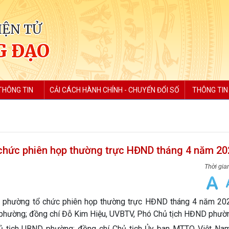
IỆN TỬ
G ĐẠO
THÔNG TIN
CẢI CÁCH HÀNH CHÍNH - CHUYỂN ĐỔI SỐ
THÔNG TIN
chức phiên họp thường trực HĐND tháng 4 năm 20
 phường tổ chức phiên họp thường trực HĐND tháng 4 năm 2026
D phường; đồng chí Đỗ Kim Hiệu, UVBTV, Phó Chủ tịch HĐND phườ
 tịch UBND phường; đồng chí Chủ tịch Ủy ban MTTQ Việt Na