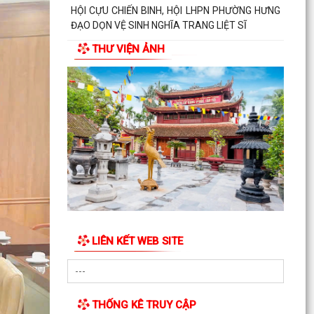
HỘI CỰU CHIẾN BINH, HỘI LHPN PHƯỜNG HƯNG
ĐẠO DỌN VỆ SINH NGHĨA TRANG LIỆT SĨ
THƯ VIỆN ẢNH
HỘI ĐỒNG NHÂN DÂN PHƯỜNG HƯNG ĐẠO TỔ
CHỨC KỲ HỌP THỨ 2 (KỲ HỌP THƯỜNG LỆ GIỮA
NĂM) NĂM 2026
Đảng ủy phường Hưng Đạo đạt nhiều kết quả
tích cực trong 6 tháng đầu năm 2026
HỘI NÔNG DÂN PHƯỜNG HƯNG ĐẠO TIẾP ĐOÀN
KIỂM TRA VỀ HOẠT ĐỘNG TÍN DỤNG CHÍNH
SÁCH XÃ HỘI
TRUNG TÂM CHÍNH TRỊ PHƯỜNG HƯNG ĐẠO TỔ
CHỨC HỘI NGHỊ BÁO CÁO VIÊN THÁNG 6 NĂM
LIÊN KẾT WEB SITE
2026
HỘI CỰU CHIẾN BINH PHƯỜNG RA MẮT MÔ HÌNH
"CỰU CHIẾN BINH THAM GIA QUẢN LÝ, CHĂM
SÓC NGHĨA TRANG...
THỐNG KÊ TRUY CẬP