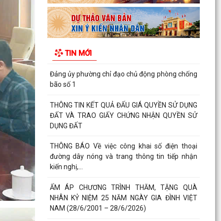
Về việc công bố danh mục thủ tục hành chính
được thay thế,bị bãi bỏ thuộc phạm vi chức
năng quản lý...
UBND phường tăng cường công tác phòng
TIN MỚI
chống bão số 1
Đảng ủy phường chỉ đạo chủ động phòng chống
bão số 1
THÔNG TIN KẾT QUẢ ĐẤU GIÁ QUYỀN SỬ DỤNG
ĐẤT VÀ TRAO GIẤY CHỨNG NHẬN QUYỀN SỬ
DỤNG ĐẤT
THÔNG BÁO Về việc công khai số điện thoại
đường dây nóng và trang thông tin tiếp nhận
kiến nghị,...
ẤM ÁP CHƯƠNG TRÌNH THĂM, TẶNG QUÀ
NHÂN KỶ NIỆM 25 NĂM NGÀY GIA ĐÌNH VIỆT
NAM (28/6/2001 – 28/6/2026)