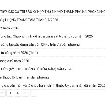
IẾP XÚC CỬ TRI SAU KỲ HỌP THỨ 3 HĐND THÀNH PHỐ HẢI PHÒNG KHÓ
HOẠT ĐỘNG TRỌNG TÂM THÁNG 7/2026
iữa năm 2026
 công tác, Chương trình kiểm tra giám sát 6 tháng cuối năm 2026.
ảo công tác xây dựng văn bản QPPL trên địa bàn phường
 tư công năm 2026 (lần 1)
 tháng cuối năm 2026
HỨ 2 (KỲ HỌP THƯỜNG LỆ GIỮA NĂM) NĂM 2026
 môn thuộc Ủy ban nhân dân phường
phòng chuyên môn và tổ chức hành chính thuộc Ủy ban nhân dân năm 202
2
3
4
5
...