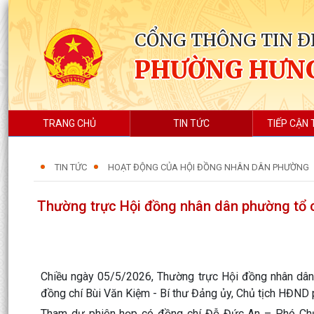
CỔNG THÔNG TIN Đ
PHƯỜNG HƯN
TRANG CHỦ
TIN TỨC
TIẾP CẬN 
TIN TỨC
HOẠT ĐỘNG CỦA HỘI ĐỒNG NHÂN DÂN PHƯỜNG
Thường trực Hội đồng nhân dân phường tổ 
Chiều ngày 05/5/2026, Thường trực Hội đồng nhân dân
đồng chí Bùi Văn Kiệm - Bí thư Đảng ủy, Chủ tịch HĐN
Tham dự phiên họp có đồng chí Đỗ Đức An – Phó Chủ