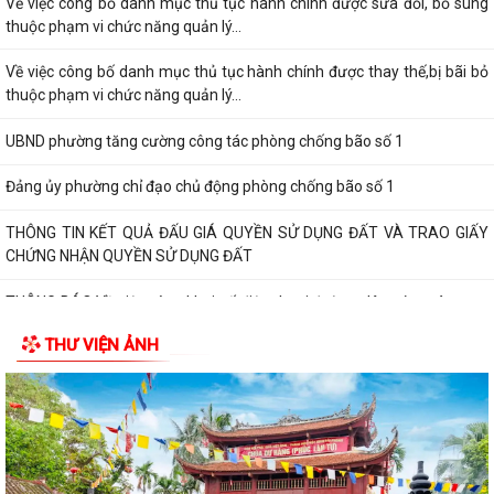
Về việc công bố danh mục thủ tục hành chính được sửa đổi, bổ sung
thuộc phạm vi chức năng quản lý...
Về việc công bố danh mục thủ tục hành chính được thay thế,bị bãi bỏ
thuộc phạm vi chức năng quản lý...
UBND phường tăng cường công tác phòng chống bão số 1
Đảng ủy phường chỉ đạo chủ động phòng chống bão số 1
THÔNG TIN KẾT QUẢ ĐẤU GIÁ QUYỀN SỬ DỤNG ĐẤT VÀ TRAO GIẤY
CHỨNG NHẬN QUYỀN SỬ DỤNG ĐẤT
THÔNG BÁO Về việc công khai số điện thoại đường dây nóng và trang
thông tin tiếp nhận kiến nghị,...
THƯ VIỆN ẢNH
ẤM ÁP CHƯƠNG TRÌNH THĂM, TẶNG QUÀ NHÂN KỶ NIỆM 25 NĂM
NGÀY GIA ĐÌNH VIỆT NAM (28/6/2001 – 28/6/2026)
HỘI CỰU CHIẾN BINH, HỘI LHPN PHƯỜNG HƯNG ĐẠO DỌN VỆ SINH
NGHĨA TRANG LIỆT SĨ