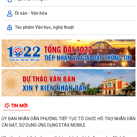
Di sản - Văn hóa
THÔNG BÁO: Thời gian tiếp tục triển khai thu Thuế sử dụng đất phi
Tác phẩm Văn học, nghệ thuật
nông nghiệp năm 2026 trên địa bàn...
Hải Phòng công khai thủ tục hành chính đặc thù mới ban hành lĩnh vực
đất đai thuộc phạm vi chức...
Hải Phòng công bố danh mục thủ tục hành chính được sửa đổi, bổ
sung, bị bãi bỏ thuộc phạm vi chức...
UBND PHƯỜNG HƯNG ĐẠO TRIỂN KHAI ĐỢT CAO ĐIỂM HỖ TRỢ NHÂN
DÂN CÀI ĐẶT, SỬ DỤNG ỨNG DỤNG ETAX MOBILE,...
Quyết định về việc công bố danh mục thủ tục hành chính mới ban
TIN MỚI
hành, bị bãi bỏ thuộc phạm vi chức...
ỦY BAN NHÂN DÂN PHƯỜNG TIẾP TỤC TỔ CHỨC HỖ TRỢ NHÂN DÂN
CÀI ĐẶT, SỬ DỤNG ỨNG DỤNG ETAX MOBILE