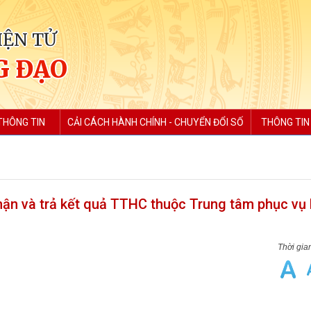
IỆN TỬ
G ĐẠO
THÔNG TIN
CẢI CÁCH HÀNH CHÍNH - CHUYỂN ĐỔI SỐ
THÔNG TIN
nhận và trả kết quả TTHC thuộc Trung tâm phục vụ