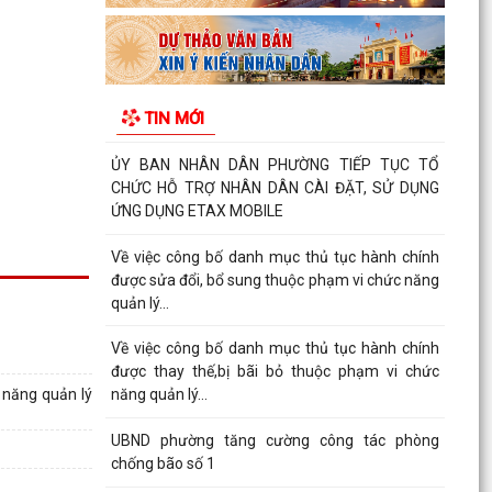
CAO ĐIỂM HỖ TRỢ NHÂN DÂN CÀI ĐẶT, SỬ
DỤNG ỨNG DỤNG ETAX MOBILE,...
Quyết định về việc công bố danh mục thủ tục
hành chính mới ban hành, bị bãi bỏ thuộc phạm
TIN MỚI
vi chức...
ỦY BAN NHÂN DÂN PHƯỜNG TIẾP TỤC TỔ
CHỨC HỖ TRỢ NHÂN DÂN CÀI ĐẶT, SỬ DỤNG
ỨNG DỤNG ETAX MOBILE
Về việc công bố danh mục thủ tục hành chính
được sửa đổi, bổ sung thuộc phạm vi chức năng
quản lý...
Về việc công bố danh mục thủ tục hành chính
được thay thế,bị bãi bỏ thuộc phạm vi chức
 năng quản lý
năng quản lý...
UBND phường tăng cường công tác phòng
chống bão số 1