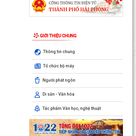
GIỚI THIỆU CHUNG
Thông tin chung
THÔNG BÁO: Thời gian tiếp tục triển khai thu
Thuế sử dụng đất phi nông nghiệp năm 2026
Tổ chức bộ máy
trên địa bàn...
Người phát ngôn
Hải Phòng công khai thủ tục hành chính đặc thù
mới ban hành lĩnh vực đất đai thuộc phạm vi
chức...
Di sản - Văn hóa
Hải Phòng công bố danh mục thủ tục hành
Tác phẩm Văn học, nghệ thuật
chính được sửa đổi, bổ sung, bị bãi bỏ thuộc
phạm vi chức...
UBND PHƯỜNG HƯNG ĐẠO TRIỂN KHAI ĐỢT