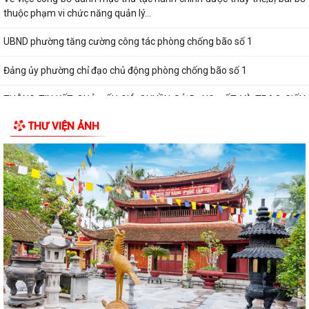
thuộc phạm vi chức năng quản lý...
UBND phường tăng cường công tác phòng chống bão số 1
Đảng ủy phường chỉ đạo chủ động phòng chống bão số 1
THÔNG TIN KẾT QUẢ ĐẤU GIÁ QUYỀN SỬ DỤNG ĐẤT VÀ TRAO GIẤY
CHỨNG NHẬN QUYỀN SỬ DỤNG ĐẤT
THƯ VIỆN ẢNH
THÔNG BÁO Về việc công khai số điện thoại đường dây nóng và trang
thông tin tiếp nhận kiến nghị,...
ẤM ÁP CHƯƠNG TRÌNH THĂM, TẶNG QUÀ NHÂN KỶ NIỆM 25 NĂM
NGÀY GIA ĐÌNH VIỆT NAM (28/6/2001 – 28/6/2026)
HỘI CỰU CHIẾN BINH, HỘI LHPN PHƯỜNG HƯNG ĐẠO DỌN VỆ SINH
NGHĨA TRANG LIỆT SĨ
HỘI ĐỒNG NHÂN DÂN PHƯỜNG HƯNG ĐẠO TỔ CHỨC KỲ HỌP THỨ 2
(KỲ HỌP THƯỜNG LỆ GIỮA NĂM) NĂM 2026