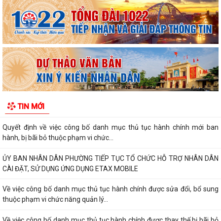
THÔNG BÁO: Thời gian tiếp tục triển khai thu Thuế sử dụng đất phi
nông nghiệp năm 2026 trên địa bàn...
Hải Phòng công khai thủ tục hành chính đặc thù mới ban hành lĩnh vực
đất đai thuộc phạm vi chức...
Hải Phòng công bố danh mục thủ tục hành chính được sửa đổi, bổ
sung, bị bãi bỏ thuộc phạm vi chức...
UBND PHƯỜNG HƯNG ĐẠO TRIỂN KHAI ĐỢT CAO ĐIỂM HỖ TRỢ NHÂN
TIN MỚI
DÂN CÀI ĐẶT, SỬ DỤNG ỨNG DỤNG ETAX MOBILE,...
Quyết định về việc công bố danh mục thủ tục hành chính mới ban
hành, bị bãi bỏ thuộc phạm vi chức...
ỦY BAN NHÂN DÂN PHƯỜNG TIẾP TỤC TỔ CHỨC HỖ TRỢ NHÂN DÂN
CÀI ĐẶT, SỬ DỤNG ỨNG DỤNG ETAX MOBILE
Về việc công bố danh mục thủ tục hành chính được sửa đổi, bổ sung
thuộc phạm vi chức năng quản lý...
Về việc công bố danh mục thủ tục hành chính được thay thế,bị bãi bỏ