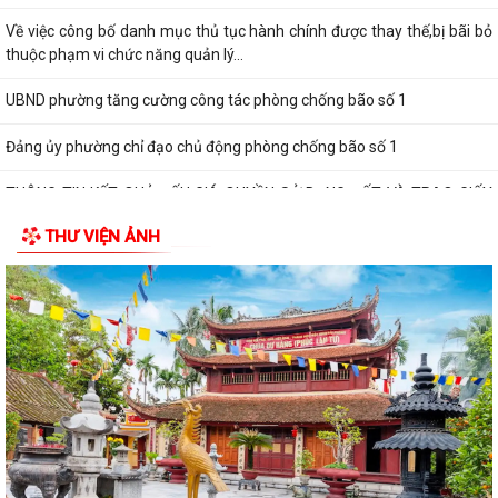
Về việc công bố danh mục thủ tục hành chính được thay thế,bị bãi bỏ
thuộc phạm vi chức năng quản lý...
UBND phường tăng cường công tác phòng chống bão số 1
Đảng ủy phường chỉ đạo chủ động phòng chống bão số 1
THÔNG TIN KẾT QUẢ ĐẤU GIÁ QUYỀN SỬ DỤNG ĐẤT VÀ TRAO GIẤY
CHỨNG NHẬN QUYỀN SỬ DỤNG ĐẤT
THƯ VIỆN ẢNH
THÔNG BÁO Về việc công khai số điện thoại đường dây nóng và trang
thông tin tiếp nhận kiến nghị,...
ẤM ÁP CHƯƠNG TRÌNH THĂM, TẶNG QUÀ NHÂN KỶ NIỆM 25 NĂM
NGÀY GIA ĐÌNH VIỆT NAM (28/6/2001 – 28/6/2026)
HỘI CỰU CHIẾN BINH, HỘI LHPN PHƯỜNG HƯNG ĐẠO DỌN VỆ SINH
NGHĨA TRANG LIỆT SĨ
HỘI ĐỒNG NHÂN DÂN PHƯỜNG HƯNG ĐẠO TỔ CHỨC KỲ HỌP THỨ 2
(KỲ HỌP THƯỜNG LỆ GIỮA NĂM) NĂM 2026