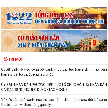
THÔNG BÁO: Thời gian tiếp tục triển khai thu Thuế sử dụng đất phi
nông nghiệp năm 2026 trên địa bàn...
Hải Phòng công khai thủ tục hành chính đặc thù mới ban hành lĩnh vực
đất đai thuộc phạm vi chức...
Hải Phòng công bố danh mục thủ tục hành chính được sửa đổi, bổ
sung, bị bãi bỏ thuộc phạm vi chức...
UBND PHƯỜNG HƯNG ĐẠO TRIỂN KHAI ĐỢT CAO ĐIỂM HỖ TRỢ NHÂN
TIN MỚI
DÂN CÀI ĐẶT, SỬ DỤNG ỨNG DỤNG ETAX MOBILE,...
Quyết định về việc công bố danh mục thủ tục hành chính mới ban
hành, bị bãi bỏ thuộc phạm vi chức...
ỦY BAN NHÂN DÂN PHƯỜNG TIẾP TỤC TỔ CHỨC HỖ TRỢ NHÂN DÂN
CÀI ĐẶT, SỬ DỤNG ỨNG DỤNG ETAX MOBILE
Về việc công bố danh mục thủ tục hành chính được sửa đổi, bổ sung
thuộc phạm vi chức năng quản lý...