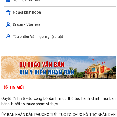
Tổ chức bộ máy
Người phát ngôn
Di sản - Văn hóa
Phường Hưng Đạo hỗ trợ người dân thực hiện thủ tục hành chính trực
Tác phẩm Văn học, nghệ thuật
tuyến tại các tổ dân phố –...
THÔNG BÁO: Thời gian tiếp tục triển khai thu Thuế sử dụng đất phi
nông nghiệp năm 2026 trên địa bàn...
Hải Phòng công khai thủ tục hành chính đặc thù mới ban hành lĩnh vực
đất đai thuộc phạm vi chức...
Hải Phòng công bố danh mục thủ tục hành chính được sửa đổi, bổ
sung, bị bãi bỏ thuộc phạm vi chức...
UBND PHƯỜNG HƯNG ĐẠO TRIỂN KHAI ĐỢT CAO ĐIỂM HỖ TRỢ NHÂN
TIN MỚI
DÂN CÀI ĐẶT, SỬ DỤNG ỨNG DỤNG ETAX MOBILE,...
Quyết định về việc công bố danh mục thủ tục hành chính mới ban