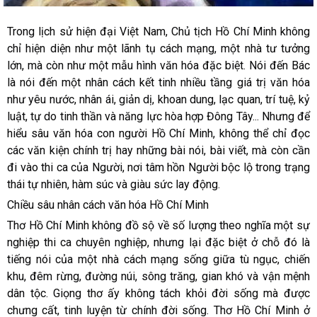
Trong lịch sử hiện đại Việt Nam, Chủ tịch Hồ Chí Minh không
chỉ hiện diện như một lãnh tụ cách mạng, một nhà tư tưởng
lớn, mà còn như một mẫu hình văn hóa đặc biệt. Nói đến Bác
là nói đến một nhân cách kết tinh nhiều tầng giá trị văn hóa
như yêu nước, nhân ái, giản dị, khoan dung, lạc quan, trí tuệ, kỷ
luật, tự do tinh thần và năng lực hòa hợp Đông Tây... Nhưng để
hiểu sâu văn hóa con người Hồ Chí Minh, không thể chỉ đọc
các văn kiện chính trị hay những bài nói, bài viết, mà còn cần
đi vào thi ca của Người, nơi tâm hồn Người bộc lộ trong trạng
thái tự nhiên, hàm súc và giàu sức lay động.
Chiều sâu nhân cách văn hóa Hồ Chí Minh
Thơ Hồ Chí Minh không đồ sộ về số lượng theo nghĩa một sự
nghiệp thi ca chuyên nghiệp, nhưng lại đặc biệt ở chỗ đó là
tiếng nói của một nhà cách mạng sống giữa tù ngục, chiến
khu, đêm rừng, đường núi, sông trăng, gian khó và vận mệnh
dân tộc. Giọng thơ ấy không tách khỏi đời sống mà được
chưng cất, tinh luyện từ chính đời sống. Thơ Hồ Chí Minh ở