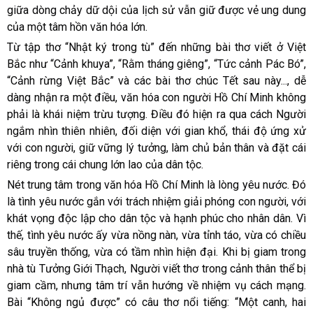
giữa dòng chảy dữ dội của lịch sử vẫn giữ được vẻ ung dung
của một tâm hồn văn hóa lớn.
Từ tập thơ “Nhật ký trong tù” đến những bài thơ viết ở Việt
Bắc như “Cảnh khuya”, “Rằm tháng giêng”, “Tức cảnh Pác Bó”,
“Cảnh rừng Việt Bắc” và các bài thơ chúc Tết sau này..., dễ
dàng nhận ra một điều, văn hóa con người Hồ Chí Minh không
phải là khái niệm trừu tượng. Điều đó hiện ra qua cách Người
ngắm nhìn thiên nhiên, đối diện với gian khổ, thái độ ứng xử
với con người, giữ vững lý tưởng, làm chủ bản thân và đặt cái
riêng trong cái chung lớn lao của dân tộc.
Nét trung tâm trong văn hóa Hồ Chí Minh là lòng yêu nước. Đó
là tình yêu nước gắn với trách nhiệm giải phóng con người, với
khát vọng độc lập cho dân tộc và hạnh phúc cho nhân dân. Vì
thế, tình yêu nước ấy vừa nồng nàn, vừa tỉnh táo, vừa có chiều
sâu truyền thống, vừa có tầm nhìn hiện đại. Khi bị giam trong
nhà tù Tưởng Giới Thạch, Người viết thơ trong cảnh thân thể bị
giam cầm, nhưng tâm trí vẫn hướng về nhiệm vụ cách mạng.
Bài “Không ngủ được” có câu thơ nổi tiếng: “Một canh, hai