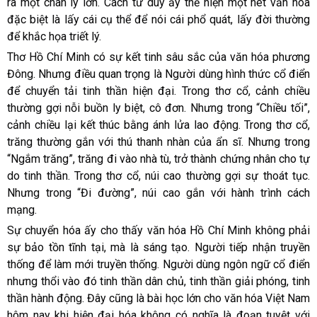
ra một chân lý lớn. Cách tư duy ấy thể hiện một nét văn hóa
đặc biệt là lấy cái cụ thể để nói cái phổ quát, lấy đời thường
để khắc họa triết lý.
Thơ Hồ Chí Minh có sự kết tinh sâu sắc của văn hóa phương
Đông. Nhưng điều quan trọng là Người dùng hình thức cổ điển
để chuyển tải tinh thần hiện đại. Trong thơ cổ, cảnh chiều
thường gợi nỗi buồn ly biệt, cô đơn. Nhưng trong “Chiều tối”,
cảnh chiều lại kết thúc bằng ánh lửa lao động. Trong thơ cổ,
trăng thường gắn với thú thanh nhàn của ẩn sĩ. Nhưng trong
“Ngắm trăng”, trăng đi vào nhà tù, trở thành chứng nhân cho tự
do tinh thần. Trong thơ cổ, núi cao thường gợi sự thoát tục.
Nhưng trong “Đi đường”, núi cao gắn với hành trình cách
mạng.
Sự chuyển hóa ấy cho thấy văn hóa Hồ Chí Minh không phải
sự bảo tồn tĩnh tại, mà là sáng tạo. Người tiếp nhận truyền
thống để làm mới truyền thống. Người dùng ngôn ngữ cổ điển
nhưng thổi vào đó tinh thần dân chủ, tinh thần giải phóng, tinh
thần hành động. Đây cũng là bài học lớn cho văn hóa Việt Nam
hôm nay khi hiện đại hóa không có nghĩa là đoạn tuyệt với