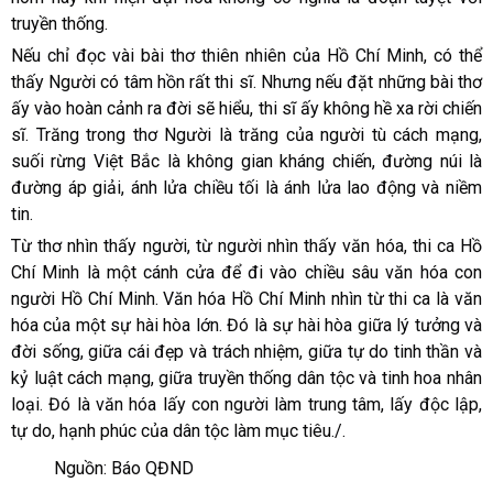
truyền thống.
Nếu chỉ đọc vài bài thơ thiên nhiên của Hồ Chí Minh, có thể
thấy Người có tâm hồn rất thi sĩ. Nhưng nếu đặt những bài thơ
ấy vào hoàn cảnh ra đời sẽ hiểu, thi sĩ ấy không hề xa rời chiến
sĩ. Trăng trong thơ Người là trăng của người tù cách mạng,
suối rừng Việt Bắc là không gian kháng chiến, đường núi là
đường áp giải, ánh lửa chiều tối là ánh lửa lao động và niềm
tin.
Từ thơ nhìn thấy người, từ người nhìn thấy văn hóa, thi ca Hồ
Chí Minh là một cánh cửa để đi vào chiều sâu văn hóa con
người Hồ Chí Minh. Văn hóa Hồ Chí Minh nhìn từ thi ca là văn
hóa của một sự hài hòa lớn. Đó là sự hài hòa giữa lý tưởng và
đời sống, giữa cái đẹp và trách nhiệm, giữa tự do tinh thần và
kỷ luật cách mạng, giữa truyền thống dân tộc và tinh hoa nhân
loại. Đó là văn hóa lấy con người làm trung tâm, lấy độc lập,
tự do, hạnh phúc của dân tộc làm mục tiêu./.
Nguồn: Báo QĐND