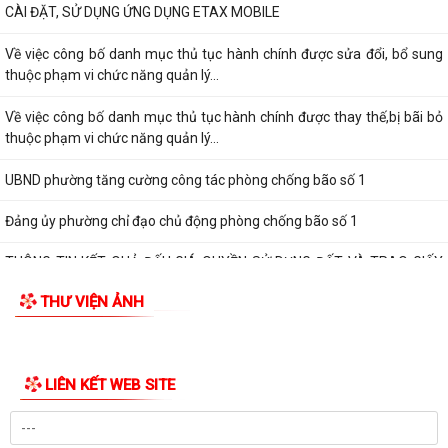
hành, bị bãi bỏ thuộc phạm vi chức...
ỦY BAN NHÂN DÂN PHƯỜNG TIẾP TỤC TỔ CHỨC HỖ TRỢ NHÂN DÂN
CÀI ĐẶT, SỬ DỤNG ỨNG DỤNG ETAX MOBILE
Về việc công bố danh mục thủ tục hành chính được sửa đổi, bổ sung
thuộc phạm vi chức năng quản lý...
Về việc công bố danh mục thủ tục hành chính được thay thế,bị bãi bỏ
thuộc phạm vi chức năng quản lý...
UBND phường tăng cường công tác phòng chống bão số 1
Đảng ủy phường chỉ đạo chủ động phòng chống bão số 1
THÔNG TIN KẾT QUẢ ĐẤU GIÁ QUYỀN SỬ DỤNG ĐẤT VÀ TRAO GIẤY
CHỨNG NHẬN QUYỀN SỬ DỤNG ĐẤT
THƯ VIỆN ẢNH
THÔNG BÁO Về việc công khai số điện thoại đường dây nóng và trang
thông tin tiếp nhận kiến nghị,...