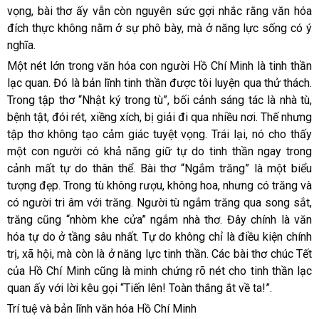
vọng, bài thơ ấy vẫn còn nguyên sức gợi nhắc rằng văn hóa
đích thực không nằm ở sự phô bày, mà ở năng lực sống có ý
nghĩa.
Một nét lớn trong văn hóa con người Hồ Chí Minh là tinh thần
lạc quan. Đó là bản lĩnh tinh thần được tôi luyện qua thử thách.
Trong tập thơ “Nhật ký trong tù”, bối cảnh sáng tác là nhà tù,
bệnh tật, đói rét, xiềng xích, bị giải đi qua nhiều nơi. Thế nhưng
tập thơ không tạo cảm giác tuyệt vọng. Trái lại, nó cho thấy
một con người có khả năng giữ tự do tinh thần ngay trong
cảnh mất tự do thân thể. Bài thơ “Ngắm trăng” là một biểu
tượng đẹp. Trong tù không rượu, không hoa, nhưng có trăng và
có người tri âm với trăng. Người tù ngắm trăng qua song sắt,
trăng cũng “nhòm khe cửa” ngắm nhà thơ. Đây chính là văn
hóa tự do ở tầng sâu nhất. Tự do không chỉ là điều kiện chính
trị, xã hội, mà còn là ở năng lực tinh thần. Các bài thơ chúc Tết
của Hồ Chí Minh cũng là minh chứng rõ nét cho tinh thần lạc
quan ấy với lời kêu gọi “Tiến lên! Toàn thắng ắt về ta!”.
Trí tuệ và bản lĩnh văn hóa Hồ Chí Minh