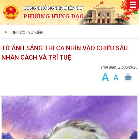
CỔNG THÔNG TIN ĐIỆN TỬ
PHƯỜNG HƯNG ĐẠO
TIN TỨC - SỰ KIỆN
TỪ ÁNH SÁNG THI CA NHÌN VÀO CHIỀU SÂU
NHÂN CÁCH VÀ TRÍ TUỆ
23/05/2026