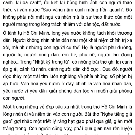
canh, lại ba canh”, rồi kết lại bằng hình ảnh con người thao
thức vì vận nước “Sao vàng năm cánh mộng hồn quanh”. Đó
không phải nỗi mất ngủ cá nhân mà là sự thao thức của một
người mang trong lòng trách nhiệm với dân tộc, đất nước.
Ở lãnh tụ Hồ Chí Minh, lòng yêu nước không tách khỏi thương
dân. Người không nhìn nhân dân như một khái niệm chính trị xa
xôi, mà như những con người cụ thể. Họ là người phu đường,
người tù, người nông dân, em bé, phụ nữ, người lao động
nghèo... Trong “Nhật ký trong tù”, có những bài thơ ghi lại cảnh
áp giải, cảnh tù nhân, cảnh người dân khổ cực... Qua đó, người
đọc thấy một trái tim luôn nghiêng về phía những số phận bị
áp bức. Văn hóa yêu nước ở đây chính là văn hóa nhân dân,
yêu nước vì yêu dân, giải phóng dân tộc vì muốn giải phóng
con người.
Một trong những vẻ đẹp sâu xa nhất trong thơ Hồ Chí Minh là
lòng nhân ái và niềm tin vào con người. Bài thơ “Nghe tiếng giã
gạo” gợi nhắc một triết lý rằng hạt gạo phải qua giã, giần mới
trắng trong. Con người cũng vậy, phải qua gian nan rèn luyện