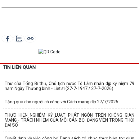
TIN LIÊN QUAN
Thư của Tổng Bí thư, Chủ tịch nước Tô Lâm nhân dịp kỷ niệm 79
năm Ngày Thương binh - Liệt sĩ (27-7-1947 / 27-7-2026)
Tặng quà cho người có công với Cách mạng dịp 27/7/2026
THỰC HIỆN NGHIÊM KỶ LUẬT PHÁT NGÔN TRÊN KHÔNG GIAN
MẠNG - TRÁCH NHIỆM CỦA MỖI CÁN BỘ, ĐẢNG VIÊN TRONG THỜI
ĐẠI SỐ
Quyết định về việc công bố Danh sách tổ chức thực hiện trợ giúp