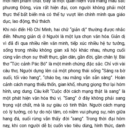
mới nên phẩm chất. Đây là một quan niệm vừa mang màu sắc
phương Đông, vừa rất hiện đại, con người không phải một
thực thể bất biến mà có thể tự vượt lên chính mình qua giáo
dục, lao động, thử thách.
Khi nói đến Hồ Chí Minh, hai chữ “giản dị” thường được nhắc
đến. Nhưng giản dị ở Người là một lựa chọn văn hóa. Giản dị
vì đã đi qua nhiều nền văn minh, tiếp xúc nhiều hệ tư tưởng,
sống trong nhiều không gian xã hội khác nhau, nhưng cuối
cùng vẫn chọn sự thiết thực, gần dân, gần đời, gần chân lý. Bài
thơ “Tức cảnh Pác Bó” là một minh chứng đặc sắc. Chỉ với vài
câu thơ, Người dựng lên cả một phong thái sống “Sáng ra bờ
suối, tối vào hang”, “cháo bẹ, rau măng vẫn sẵn sàng”. Hoàn
cảnh cách mạng thiếu thốn, gian khổ, nhưng giọng thơ lại hóm
hỉnh, ung dung. Câu kết “Cuộc đời cách mạng thật là sang” là
một phát hiện văn hóa thú vị. “Sang” ở đây không phải sang
trọng vật chất, mà là sự giàu có tinh thần. Người cách mạng
có lý tưởng, có tự do nội tâm, có niềm vui phụng sự, nên giữa
hang đá, suối rừng vẫn thấy đời “sang”. Trong thời đại hôm
nay, khi con người dễ bị cuốn vào tiêu dùng, hình thức, danh