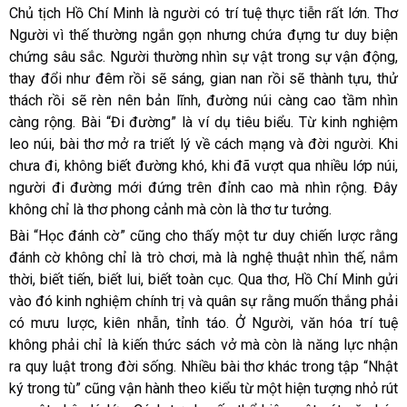
Chủ tịch Hồ Chí Minh là người có trí tuệ thực tiễn rất lớn. Thơ
Người vì thế thường ngắn gọn nhưng chứa đựng tư duy biện
chứng sâu sắc. Người thường nhìn sự vật trong sự vận động,
thay đổi như đêm rồi sẽ sáng, gian nan rồi sẽ thành tựu, thử
thách rồi sẽ rèn nên bản lĩnh, đường núi càng cao tầm nhìn
càng rộng. Bài “Đi đường” là ví dụ tiêu biểu. Từ kinh nghiệm
leo núi, bài thơ mở ra triết lý về cách mạng và đời người. Khi
chưa đi, không biết đường khó, khi đã vượt qua nhiều lớp núi,
người đi đường mới đứng trên đỉnh cao mà nhìn rộng. Đây
không chỉ là thơ phong cảnh mà còn là thơ tư tưởng.
Bài “Học đánh cờ” cũng cho thấy một tư duy chiến lược rằng
đánh cờ không chỉ là trò chơi, mà là nghệ thuật nhìn thế, nắm
thời, biết tiến, biết lui, biết toàn cục. Qua thơ, Hồ Chí Minh gửi
vào đó kinh nghiệm chính trị và quân sự rằng muốn thắng phải
có mưu lược, kiên nhẫn, tỉnh táo. Ở Người, văn hóa trí tuệ
không phải chỉ là kiến thức sách vở mà còn là năng lực nhận
ra quy luật trong đời sống. Nhiều bài thơ khác trong tập “Nhật
ký trong tù” cũng vận hành theo kiểu từ một hiện tượng nhỏ rút