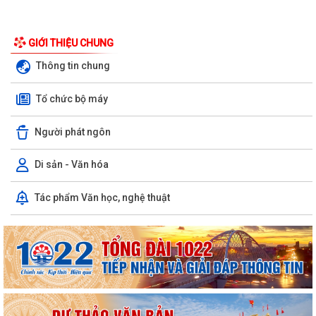
GIỚI THIỆU CHUNG
Thông tin chung
Tổ chức bộ máy
Người phát ngôn
Di sản - Văn hóa
Phường Hưng Đạo hỗ trợ người dân thực hiện thủ tục hành chính trực
Tác phẩm Văn học, nghệ thuật
tuyến tại các tổ dân phố –...
THÔNG BÁO: Thời gian tiếp tục triển khai thu Thuế sử dụng đất phi
nông nghiệp năm 2026 trên địa bàn...
Hải Phòng công khai thủ tục hành chính đặc thù mới ban hành lĩnh vực
đất đai thuộc phạm vi chức...