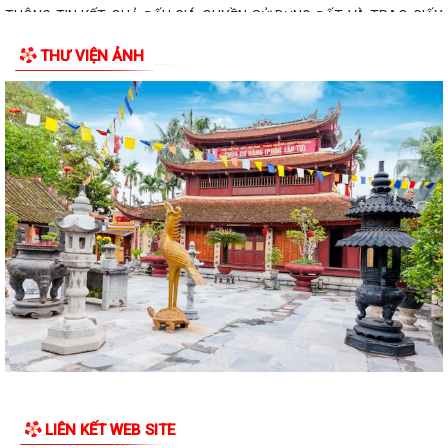
THÔNG TIN KẾT QUẢ ĐẤU GIÁ QUYỀN SỬ DỤNG ĐẤT VÀ TRAO GIẤY
CHỨNG NHẬN QUYỀN SỬ DỤNG ĐẤT
THƯ VIỆN ẢNH
THÔNG BÁO Về việc công khai số điện thoại đường dây nóng và trang
thông tin tiếp nhận kiến nghị,...
ẤM ÁP CHƯƠNG TRÌNH THĂM, TẶNG QUÀ NHÂN KỶ NIỆM 25 NĂM
NGÀY GIA ĐÌNH VIỆT NAM (28/6/2001 – 28/6/2026)
HỘI CỰU CHIẾN BINH, HỘI LHPN PHƯỜNG HƯNG ĐẠO DỌN VỆ SINH
NGHĨA TRANG LIỆT SĨ
HỘI ĐỒNG NHÂN DÂN PHƯỜNG HƯNG ĐẠO TỔ CHỨC KỲ HỌP THỨ 2
(KỲ HỌP THƯỜNG LỆ GIỮA NĂM) NĂM 2026
Đảng ủy phường Hưng Đạo đạt nhiều kết quả tích cực trong 6 tháng
đầu năm 2026
HỘI NÔNG DÂN PHƯỜNG HƯNG ĐẠO TIẾP ĐOÀN KIỂM TRA VỀ HOẠT
ĐỘNG TÍN DỤNG CHÍNH SÁCH XÃ HỘI
LIÊN KẾT WEB SITE