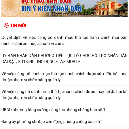
Hải Phòng công bố danh mục thủ tục hành chính được sửa đổi, bổ
sung, bị bãi bỏ thuộc phạm vi chức...
UBND PHƯỜNG HƯNG ĐẠO TRIỂN KHAI ĐỢT CAO ĐIỂM HỖ TRỢ NHÂN
TIN MỚI
DÂN CÀI ĐẶT, SỬ DỤNG ỨNG DỤNG ETAX MOBILE,...
Quyết định về việc công bố danh mục thủ tục hành chính mới ban
hành, bị bãi bỏ thuộc phạm vi chức...
ỦY BAN NHÂN DÂN PHƯỜNG TIẾP TỤC TỔ CHỨC HỖ TRỢ NHÂN DÂN
CÀI ĐẶT, SỬ DỤNG ỨNG DỤNG ETAX MOBILE
Về việc công bố danh mục thủ tục hành chính được sửa đổi, bổ sung
thuộc phạm vi chức năng quản lý...
Về việc công bố danh mục thủ tục hành chính được thay thế,bị bãi bỏ
thuộc phạm vi chức năng quản lý...
UBND phường tăng cường công tác phòng chống bão số 1
Đảng ủy phường chỉ đạo chủ động phòng chống bão số 1