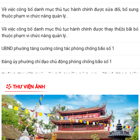
Về việc công bố danh mục thủ tục hành chính được sửa đổi, bổ sung
thuộc phạm vi chức năng quản lý...
Về việc công bố danh mục thủ tục hành chính được thay thế,bị bãi bỏ
thuộc phạm vi chức năng quản lý...
UBND phường tăng cường công tác phòng chống bão số 1
Đảng ủy phường chỉ đạo chủ động phòng chống bão số 1
THÔNG TIN KẾT QUẢ ĐẤU GIÁ QUYỀN SỬ DỤNG ĐẤT VÀ TRAO GIẤY
CHỨNG NHẬN QUYỀN SỬ DỤNG ĐẤT
THƯ VIỆN ẢNH
THÔNG BÁO Về việc công khai số điện thoại đường dây nóng và trang
thông tin tiếp nhận kiến nghị,...
ẤM ÁP CHƯƠNG TRÌNH THĂM, TẶNG QUÀ NHÂN KỶ NIỆM 25 NĂM
NGÀY GIA ĐÌNH VIỆT NAM (28/6/2001 – 28/6/2026)
HỘI CỰU CHIẾN BINH, HỘI LHPN PHƯỜNG HƯNG ĐẠO DỌN VỆ SINH
NGHĨA TRANG LIỆT SĨ