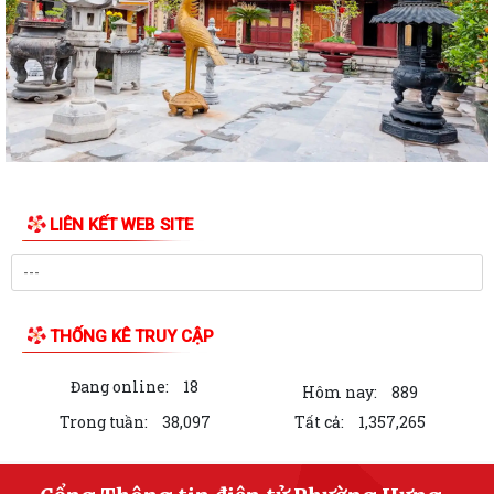
HỘI ĐỒNG NHÂN DÂN PHƯỜNG HƯNG ĐẠO TỔ CHỨC KỲ HỌP THỨ 2
(KỲ HỌP THƯỜNG LỆ GIỮA NĂM) NĂM 2026
Đảng ủy phường Hưng Đạo đạt nhiều kết quả tích cực trong 6 tháng
đầu năm 2026
HỘI NÔNG DÂN PHƯỜNG HƯNG ĐẠO TIẾP ĐOÀN KIỂM TRA VỀ HOẠT
ĐỘNG TÍN DỤNG CHÍNH SÁCH XÃ HỘI
LIÊN KẾT WEB SITE
TRUNG TÂM CHÍNH TRỊ PHƯỜNG HƯNG ĐẠO TỔ CHỨC HỘI NGHỊ BÁO
CÁO VIÊN THÁNG 6 NĂM 2026
HỘI CỰU CHIẾN BINH PHƯỜNG RA MẮT MÔ HÌNH "CỰU CHIẾN BINH
THỐNG KÊ TRUY CẬP
THAM GIA QUẢN LÝ, CHĂM SÓC NGHĨA TRANG...
Đang online:
18
ĐẨY MẠNH CÔNG TÁC HUẤN LUYỆN PKND CỦA BCH QUÂN SỰ
Hôm nay:
889
PHƯỜNG HƯNG ĐẠO
Trong tuần:
38,097
Tất cả:
1,357,265
Kế hoạch số 185/KH-UBND ngày 19/6/2026