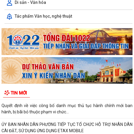
Di sản - Văn hóa
Phường Hưng Đạo hỗ trợ người dân thực hiện thủ tục hành chính trực
Tác phẩm Văn học, nghệ thuật
tuyến tại các tổ dân phố –...
THÔNG BÁO: Thời gian tiếp tục triển khai thu Thuế sử dụng đất phi
nông nghiệp năm 2026 trên địa bàn...
Hải Phòng công khai thủ tục hành chính đặc thù mới ban hành lĩnh vực
đất đai thuộc phạm vi chức...
Hải Phòng công bố danh mục thủ tục hành chính được sửa đổi, bổ
sung, bị bãi bỏ thuộc phạm vi chức...
UBND PHƯỜNG HƯNG ĐẠO TRIỂN KHAI ĐỢT CAO ĐIỂM HỖ TRỢ NHÂN
TIN MỚI
DÂN CÀI ĐẶT, SỬ DỤNG ỨNG DỤNG ETAX MOBILE,...
Quyết định về việc công bố danh mục thủ tục hành chính mới ban
hành, bị bãi bỏ thuộc phạm vi chức...
ỦY BAN NHÂN DÂN PHƯỜNG TIẾP TỤC TỔ CHỨC HỖ TRỢ NHÂN DÂN
CÀI ĐẶT, SỬ DỤNG ỨNG DỤNG ETAX MOBILE