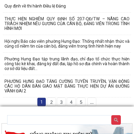
Quy định về thi hành Điều lệ Đảng
THỰC HIỆN NGHIÊM QUY ĐỊNH SỐ 207-QĐ/TW – NÂNG CAO
TRÁCH NHIỆM NÊU GƯƠNG CỦA CÁN BỘ, ĐẢNG VIÊN TRONG TÌNH
HÌNH MỚI
Hội nghị Báo cáo viên phường Hưng Đạo: Thống nhất nhận thức và
củng cố niềm tin của cán bộ, đảng viên trong tình hình hiện nay
Phường Hưng Đạo tập trung lãnh đạo, chỉ đạo tổ chức thực hiện
công tác kê khai, đăng ký đất đai, lập hồ sơ địa chính và hoàn thành
cơ sở dữ liệu đất...
PHƯỜNG HƯNG ĐẠO TĂNG CƯỜNG TUYÊN TRUYỀN, VẬN ĐỘNG
CÁC HỘ DÂN BÀN GIAO MẶT BẰNG THỰC HIỆN DỰ ÁN ĐƯỜNG
VÀNH ĐAI 2
1
2
3
4
5
...