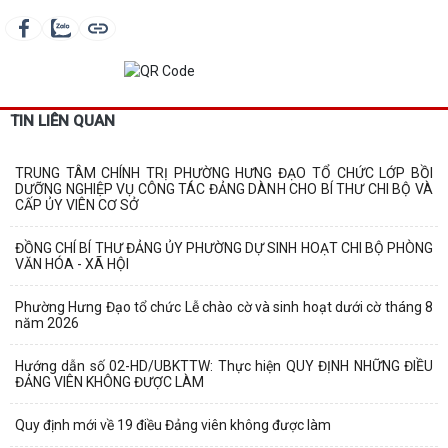
TIN LIÊN QUAN
TRUNG TÂM CHÍNH TRỊ PHƯỜNG HƯNG ĐẠO TỔ CHỨC LỚP BỒI
DƯỠNG NGHIỆP VỤ CÔNG TÁC ĐẢNG DÀNH CHO BÍ THƯ CHI BỘ VÀ
CẤP ỦY VIÊN CƠ SỞ
ĐỒNG CHÍ BÍ THƯ ĐẢNG ỦY PHƯỜNG DỰ SINH HOẠT CHI BỘ PHÒNG
VĂN HÓA - XÃ HỘI
Phường Hưng Đạo tổ chức Lễ chào cờ và sinh hoạt dưới cờ tháng 8
năm 2026
Hướng dẫn số 02-HD/UBKTTW: Thực hiện QUY ĐỊNH NHỮNG ĐIỀU
ĐẢNG VIÊN KHÔNG ĐƯỢC LÀM
Quy định mới về 19 điều Đảng viên không được làm