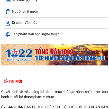
Tổ chức bộ máy
Người phát ngôn
Di sản - Văn hóa
Phường Hưng Đạo hỗ trợ người dân thực hiện thủ tục hành chính trực
Tác phẩm Văn học, nghệ thuật
tuyến tại các tổ dân phố –...
THÔNG BÁO: Thời gian tiếp tục triển khai thu Thuế sử dụng đất phi
nông nghiệp năm 2026 trên địa bàn...
Hải Phòng công khai thủ tục hành chính đặc thù mới ban hành lĩnh vực
đất đai thuộc phạm vi chức...
Hải Phòng công bố danh mục thủ tục hành chính được sửa đổi, bổ
sung, bị bãi bỏ thuộc phạm vi chức...
UBND PHƯỜNG HƯNG ĐẠO TRIỂN KHAI ĐỢT CAO ĐIỂM HỖ TRỢ NHÂN
TIN MỚI
DÂN CÀI ĐẶT, SỬ DỤNG ỨNG DỤNG ETAX MOBILE,...
Quyết định về việc công bố danh mục thủ tục hành chính mới ban