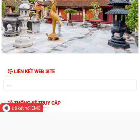
ẤM ÁP CHƯƠNG TRÌNH THĂM, TẶNG QUÀ NHÂN KỶ NIỆM 25 NĂM
NGÀY GIA ĐÌNH VIỆT NAM (28/6/2001 – 28/6/2026)
HỘI CỰU CHIẾN BINH, HỘI LHPN PHƯỜNG HƯNG ĐẠO DỌN VỆ SINH
NGHĨA TRANG LIỆT SĨ
HỘI ĐỒNG NHÂN DÂN PHƯỜNG HƯNG ĐẠO TỔ CHỨC KỲ HỌP THỨ 2
(KỲ HỌP THƯỜNG LỆ GIỮA NĂM) NĂM 2026
Đảng ủy phường Hưng Đạo đạt nhiều kết quả tích cực trong 6 tháng
đầu năm 2026
HỘI NÔNG DÂN PHƯỜNG HƯNG ĐẠO TIẾP ĐOÀN KIỂM TRA VỀ HOẠT
ĐỘNG TÍN DỤNG CHÍNH SÁCH XÃ HỘI
LIÊN KẾT WEB SITE
TRUNG TÂM CHÍNH TRỊ PHƯỜNG HƯNG ĐẠO TỔ CHỨC HỘI NGHỊ BÁO
CÁO VIÊN THÁNG 6 NĂM 2026
Đã kết nối EMC
HỘI CỰU CHIẾN BINH PHƯỜNG RA MẮT MÔ HÌNH "CỰU CHIẾN BINH
THỐNG KÊ TRUY CẬP
THAM GIA QUẢN LÝ, CHĂM SÓC NGHĨA TRANG...
Đang online:
26
ĐẨY MẠNH CÔNG TÁC HUẤN LUYỆN PKND CỦA BCH QUÂN SỰ
Hôm nay:
2,092