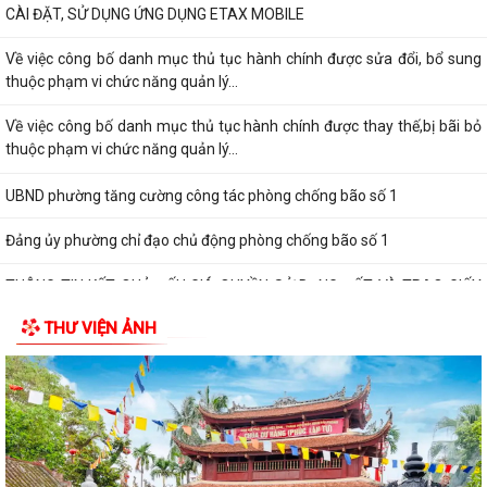
hành, bị bãi bỏ thuộc phạm vi chức...
ỦY BAN NHÂN DÂN PHƯỜNG TIẾP TỤC TỔ CHỨC HỖ TRỢ NHÂN DÂN
CÀI ĐẶT, SỬ DỤNG ỨNG DỤNG ETAX MOBILE
Về việc công bố danh mục thủ tục hành chính được sửa đổi, bổ sung
thuộc phạm vi chức năng quản lý...
Về việc công bố danh mục thủ tục hành chính được thay thế,bị bãi bỏ
thuộc phạm vi chức năng quản lý...
UBND phường tăng cường công tác phòng chống bão số 1
Đảng ủy phường chỉ đạo chủ động phòng chống bão số 1
THÔNG TIN KẾT QUẢ ĐẤU GIÁ QUYỀN SỬ DỤNG ĐẤT VÀ TRAO GIẤY
CHỨNG NHẬN QUYỀN SỬ DỤNG ĐẤT
THƯ VIỆN ẢNH
THÔNG BÁO Về việc công khai số điện thoại đường dây nóng và trang
thông tin tiếp nhận kiến nghị,...