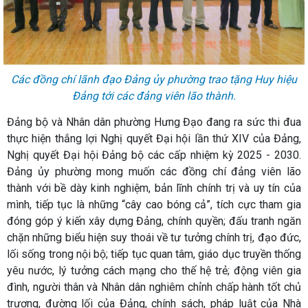
Các đồng chí lãnh đạo Đảng ủy phường trao tặng Huy hiệu
Đảng tới các đảng viên lão thành.
Đảng bộ và Nhân dân phường Hưng Đạo đang ra sức thi đua
thực hiện thắng lợi Nghị quyết Đại hội lần thứ XIV của Đảng,
Nghị quyết Đại hội Đảng bộ các cấp nhiệm kỳ 2025 - 2030.
Đảng ủy phường mong muốn các đồng chí đảng viên lão
thành với bề dày kinh nghiệm, bản lĩnh chính trị và uy tín của
mình, tiếp tục là những “cây cao bóng cả”, tích cực tham gia
đóng góp ý kiến xây dựng Đảng, chính quyền; đấu tranh ngăn
chặn những biểu hiện suy thoái về tư tưởng chính trị, đạo đức,
lối sống trong nội bộ; tiếp tục quan tâm, giáo dục truyền thống
yêu nước, lý tưởng cách mạng cho thế hệ trẻ; động viên gia
đình, người thân và Nhân dân nghiêm chỉnh chấp hành tốt chủ
trương, đường lối của Đảng, chính sách, pháp luật của Nhà