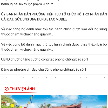
hành, bị bãi bỏ thuộc phạm vi chức...
ỦY BAN NHÂN DÂN PHƯỜNG TIẾP TỤC TỔ CHỨC HỖ TRỢ NHÂN DÂN
CÀI ĐẶT, SỬ DỤNG ỨNG DỤNG ETAX MOBILE
Về việc công bố danh mục thủ tục hành chính được sửa đổi, bổ sung
thuộc phạm vi chức năng quản lý...
Về việc công bố danh mục thủ tục hành chính được thay thế,bị bãi bỏ
thuộc phạm vi chức năng quản lý...
UBND phường tăng cường công tác phòng chống bão số 1
Đảng ủy phường chỉ đạo chủ động phòng chống bão số 1
THÔNG TIN KẾT QUẢ ĐẤU GIÁ QUYỀN SỬ DỤNG ĐẤT VÀ TRAO GIẤY
CHỨNG NHẬN QUYỀN SỬ DỤNG ĐẤT
THƯ VIỆN ẢNH
THÔNG BÁO Về việc công khai số điện thoại đường dây nóng và trang
thông tin tiếp nhận kiến nghị,...