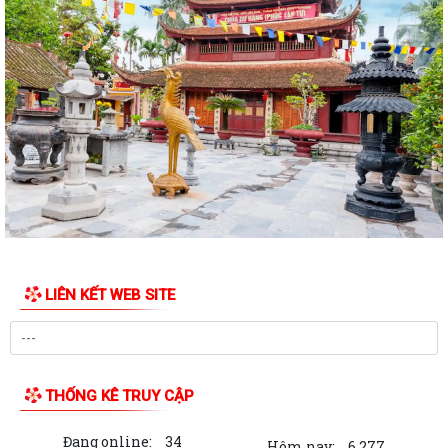
ẤM ÁP CHƯƠNG TRÌNH THĂM, TẶNG QUÀ NHÂN KỶ NIỆM 25 NĂM
NGÀY GIA ĐÌNH VIỆT NAM (28/6/2001 – 28/6/2026)
HỘI CỰU CHIẾN BINH, HỘI LHPN PHƯỜNG HƯNG ĐẠO DỌN VỆ SINH
NGHĨA TRANG LIỆT SĨ
HỘI ĐỒNG NHÂN DÂN PHƯỜNG HƯNG ĐẠO TỔ CHỨC KỲ HỌP THỨ 2
(KỲ HỌP THƯỜNG LỆ GIỮA NĂM) NĂM 2026
Đảng ủy phường Hưng Đạo đạt nhiều kết quả tích cực trong 6 tháng
đầu năm 2026
HỘI NÔNG DÂN PHƯỜNG HƯNG ĐẠO TIẾP ĐOÀN KIỂM TRA VỀ HOẠT
ĐỘNG TÍN DỤNG CHÍNH SÁCH XÃ HỘI
LIÊN KẾT WEB SITE
TRUNG TÂM CHÍNH TRỊ PHƯỜNG HƯNG ĐẠO TỔ CHỨC HỘI NGHỊ BÁO
CÁO VIÊN THÁNG 6 NĂM 2026
HỘI CỰU CHIẾN BINH PHƯỜNG RA MẮT MÔ HÌNH "CỰU CHIẾN BINH
THỐNG KÊ TRUY CẬP
THAM GIA QUẢN LÝ, CHĂM SÓC NGHĨA TRANG...
Đang online:
34
ĐẨY MẠNH CÔNG TÁC HUẤN LUYỆN PKND CỦA BCH QUÂN SỰ
Hôm nay:
6,277