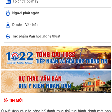
Tổ chức bộ máy
Người phát ngôn
Di sản - Văn hóa
Phường Hưng Đạo hỗ trợ người dân thực hiện thủ tục hành chính trực
Tác phẩm Văn học, nghệ thuật
tuyến tại các tổ dân phố –...
THÔNG BÁO: Thời gian tiếp tục triển khai thu Thuế sử dụng đất phi
nông nghiệp năm 2026 trên địa bàn...
Hải Phòng công khai thủ tục hành chính đặc thù mới ban hành lĩnh vực
đất đai thuộc phạm vi chức...
Hải Phòng công bố danh mục thủ tục hành chính được sửa đổi, bổ
sung, bị bãi bỏ thuộc phạm vi chức...
UBND PHƯỜNG HƯNG ĐẠO TRIỂN KHAI ĐỢT CAO ĐIỂM HỖ TRỢ NHÂN
TIN MỚI
DÂN CÀI ĐẶT, SỬ DỤNG ỨNG DỤNG ETAX MOBILE,...
Quyết định về việc công bố danh mục thủ tục hành chính mới ban