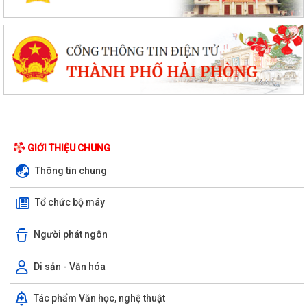
GIỚI THIỆU CHUNG
Thông tin chung
Tổ chức bộ máy
Phường Hưng Đạo hỗ trợ người dân thực hiện thủ tục hành chính trực
tuyến tại các tổ dân phố –...
Người phát ngôn
THÔNG BÁO: Thời gian tiếp tục triển khai thu Thuế sử dụng đất phi
nông nghiệp năm 2026 trên địa bàn...
Di sản - Văn hóa
Hải Phòng công khai thủ tục hành chính đặc thù mới ban hành lĩnh vực
Tác phẩm Văn học, nghệ thuật
đất đai thuộc phạm vi chức...