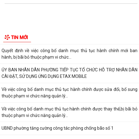
Hải Phòng công bố danh mục thủ tục hành chính được sửa đổi, bổ
sung, bị bãi bỏ thuộc phạm vi chức...
UBND PHƯỜNG HƯNG ĐẠO TRIỂN KHAI ĐỢT CAO ĐIỂM HỖ TRỢ NHÂN
TIN MỚI
DÂN CÀI ĐẶT, SỬ DỤNG ỨNG DỤNG ETAX MOBILE,...
Quyết định về việc công bố danh mục thủ tục hành chính mới ban
hành, bị bãi bỏ thuộc phạm vi chức...
ỦY BAN NHÂN DÂN PHƯỜNG TIẾP TỤC TỔ CHỨC HỖ TRỢ NHÂN DÂN
CÀI ĐẶT, SỬ DỤNG ỨNG DỤNG ETAX MOBILE
Về việc công bố danh mục thủ tục hành chính được sửa đổi, bổ sung
thuộc phạm vi chức năng quản lý...
Về việc công bố danh mục thủ tục hành chính được thay thế,bị bãi bỏ
thuộc phạm vi chức năng quản lý...
UBND phường tăng cường công tác phòng chống bão số 1