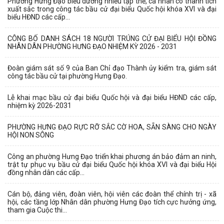
Phường Hưng Đạo biểu dương nhiều tập thể, cá nhân có thành tích
xuất sắc trong công tác bầu cử đại biểu Quốc hội khóa XVI và đại
biểu HĐND các cấp...
CÔNG BỐ DANH SÁCH 18 NGƯỜI TRÚNG CỬ ĐẠI BIỂU HỘI ĐỒNG
NHÂN DÂN PHƯỜNG HƯNG ĐẠO NHIỆM KỲ 2026 - 2031
Đoàn giám sát số 9 của Ban Chỉ đạo Thành ủy kiểm tra, giám sát
công tác bầu cử tại phường Hưng Đạo.
Lễ khai mạc bầu cử đại biểu Quốc hội và đại biểu HĐND các cấp,
nhiệm kỳ 2026-2031
PHƯỜNG HƯNG ĐẠO RỰC RỠ SẮC CỜ HOA, SẴN SÀNG CHO NGÀY
HỘI NON SÔNG
Công an phường Hưng Đạo triển khai phương án bảo đảm an ninh,
trật tự phục vụ bầu cử đại biểu Quốc hội khóa XVI và đại biểu Hội
đồng nhân dân các cấp...
Cán bộ, đảng viên, đoàn viên, hội viên các đoàn thể chính trị - xã
hội, các tầng lớp Nhân dân phường Hưng Đạo tích cực hưởng ứng,
tham gia Cuộc thi...