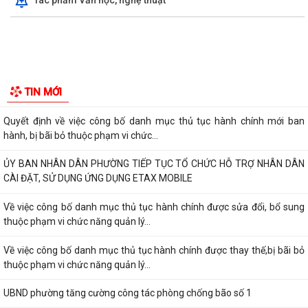
Tác phẩm Văn học, nghệ thuật
Quyết định về việc công bố danh mục thủ tục hành chính mới ban
hành, bị bãi bỏ thuộc phạm vi chức...
ỦY BAN NHÂN DÂN PHƯỜNG TIẾP TỤC TỔ CHỨC HỖ TRỢ NHÂN DÂN
CÀI ĐẶT, SỬ DỤNG ỨNG DỤNG ETAX MOBILE
Về việc công bố danh mục thủ tục hành chính được sửa đổi, bổ sung
thuộc phạm vi chức năng quản lý...
Về việc công bố danh mục thủ tục hành chính được thay thế,bị bãi bỏ
thuộc phạm vi chức năng quản lý...
TIN MỚI
UBND phường tăng cường công tác phòng chống bão số 1
Đảng ủy phường chỉ đạo chủ động phòng chống bão số 1
THÔNG TIN KẾT QUẢ ĐẤU GIÁ QUYỀN SỬ DỤNG ĐẤT VÀ TRAO GIẤY
CHỨNG NHẬN QUYỀN SỬ DỤNG ĐẤT
THÔNG BÁO Về việc công khai số điện thoại đường dây nóng và trang
thông tin tiếp nhận kiến nghị,...