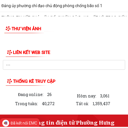
ẤM ÁP CHƯƠNG TRÌNH THĂM, TẶNG QUÀ NHÂN KỶ NIỆM 25 NĂM
NGÀY GIA ĐÌNH VIỆT NAM (28/6/2001 – 28/6/2026)
HỘI CỰU CHIẾN BINH, HỘI LHPN PHƯỜNG HƯNG ĐẠO DỌN VỆ SINH
NGHĨA TRANG LIỆT SĨ
HỘI ĐỒNG NHÂN DÂN PHƯỜNG HƯNG ĐẠO TỔ CHỨC KỲ HỌP THỨ 2
(KỲ HỌP THƯỜNG LỆ GIỮA NĂM) NĂM 2026
Đảng ủy phường Hưng Đạo đạt nhiều kết quả tích cực trong 6 tháng
THƯ VIỆN ẢNH
đầu năm 2026
HỘI NÔNG DÂN PHƯỜNG HƯNG ĐẠO TIẾP ĐOÀN KIỂM TRA VỀ HOẠT
ĐỘNG TÍN DỤNG CHÍNH SÁCH XÃ HỘI
TRUNG TÂM CHÍNH TRỊ PHƯỜNG HƯNG ĐẠO TỔ CHỨC HỘI NGHỊ BÁO
CÁO VIÊN THÁNG 6 NĂM 2026
HỘI CỰU CHIẾN BINH PHƯỜNG RA MẮT MÔ HÌNH "CỰU CHIẾN BINH
THAM GIA QUẢN LÝ, CHĂM SÓC NGHĨA TRANG...
Đã kết nối EMC