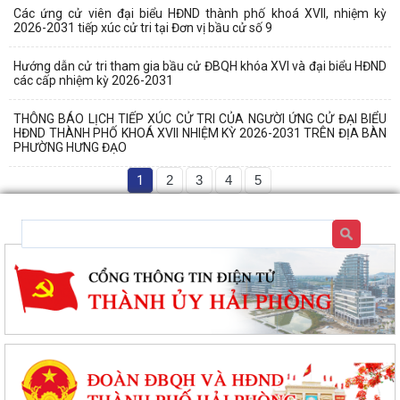
Các ứng cử viên đại biểu HĐND thành phố khoá XVII, nhiệm kỳ
2026-2031 tiếp xúc cử tri tại Đơn vị bầu cử số 9
Hướng dẫn cử tri tham gia bầu cử ĐBQH khóa XVI và đại biểu HĐND
các cấp nhiệm kỳ 2026-2031
THÔNG BÁO LỊCH TIẾP XÚC CỬ TRI CỦA NGƯỜI ỨNG CỬ ĐẠI BIỂU
HĐND THÀNH PHỐ KHOÁ XVII NHIỆM KỲ 2026-2031 TRÊN ĐỊA BÀN
PHƯỜNG HƯNG ĐẠO
1
2
3
4
5