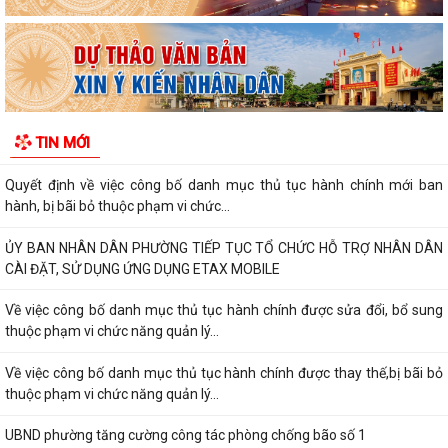
đất đai thuộc phạm vi chức...
Hải Phòng công bố danh mục thủ tục hành chính được sửa đổi, bổ
sung, bị bãi bỏ thuộc phạm vi chức...
UBND PHƯỜNG HƯNG ĐẠO TRIỂN KHAI ĐỢT CAO ĐIỂM HỖ TRỢ NHÂN
TIN MỚI
DÂN CÀI ĐẶT, SỬ DỤNG ỨNG DỤNG ETAX MOBILE,...
Quyết định về việc công bố danh mục thủ tục hành chính mới ban
hành, bị bãi bỏ thuộc phạm vi chức...
ỦY BAN NHÂN DÂN PHƯỜNG TIẾP TỤC TỔ CHỨC HỖ TRỢ NHÂN DÂN
CÀI ĐẶT, SỬ DỤNG ỨNG DỤNG ETAX MOBILE
Về việc công bố danh mục thủ tục hành chính được sửa đổi, bổ sung
thuộc phạm vi chức năng quản lý...
Về việc công bố danh mục thủ tục hành chính được thay thế,bị bãi bỏ
thuộc phạm vi chức năng quản lý...
UBND phường tăng cường công tác phòng chống bão số 1