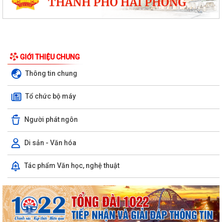
GIỚI THIỆU CHUNG
Thông tin chung
Tổ chức bộ máy
Người phát ngôn
Di sản - Văn hóa
Phường Hưng Đạo hỗ trợ người dân thực hiện thủ tục hành chính trực
Tác phẩm Văn học, nghệ thuật
tuyến tại các tổ dân phố –...
THÔNG BÁO: Thời gian tiếp tục triển khai thu Thuế sử dụng đất phi
nông nghiệp năm 2026 trên địa bàn...
Hải Phòng công khai thủ tục hành chính đặc thù mới ban hành lĩnh vực