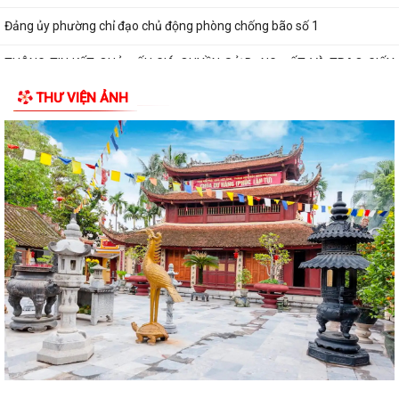
Đảng ủy phường chỉ đạo chủ động phòng chống bão số 1
THÔNG TIN KẾT QUẢ ĐẤU GIÁ QUYỀN SỬ DỤNG ĐẤT VÀ TRAO GIẤY
CHỨNG NHẬN QUYỀN SỬ DỤNG ĐẤT
THƯ VIỆN ẢNH
THÔNG BÁO Về việc công khai số điện thoại đường dây nóng và trang
thông tin tiếp nhận kiến nghị,...
ẤM ÁP CHƯƠNG TRÌNH THĂM, TẶNG QUÀ NHÂN KỶ NIỆM 25 NĂM
NGÀY GIA ĐÌNH VIỆT NAM (28/6/2001 – 28/6/2026)
HỘI CỰU CHIẾN BINH, HỘI LHPN PHƯỜNG HƯNG ĐẠO DỌN VỆ SINH
NGHĨA TRANG LIỆT SĨ
HỘI ĐỒNG NHÂN DÂN PHƯỜNG HƯNG ĐẠO TỔ CHỨC KỲ HỌP THỨ 2
(KỲ HỌP THƯỜNG LỆ GIỮA NĂM) NĂM 2026
Đảng ủy phường Hưng Đạo đạt nhiều kết quả tích cực trong 6 tháng
đầu năm 2026
HỘI NÔNG DÂN PHƯỜNG HƯNG ĐẠO TIẾP ĐOÀN KIỂM TRA VỀ HOẠT