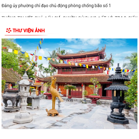
Đảng ủy phường chỉ đạo chủ động phòng chống bão số 1
THÔNG TIN KẾT QUẢ ĐẤU GIÁ QUYỀN SỬ DỤNG ĐẤT VÀ TRAO GIẤY
CHỨNG NHẬN QUYỀN SỬ DỤNG ĐẤT
THƯ VIỆN ẢNH
THÔNG BÁO Về việc công khai số điện thoại đường dây nóng và trang
thông tin tiếp nhận kiến nghị,...
ẤM ÁP CHƯƠNG TRÌNH THĂM, TẶNG QUÀ NHÂN KỶ NIỆM 25 NĂM
NGÀY GIA ĐÌNH VIỆT NAM (28/6/2001 – 28/6/2026)
HỘI CỰU CHIẾN BINH, HỘI LHPN PHƯỜNG HƯNG ĐẠO DỌN VỆ SINH
NGHĨA TRANG LIỆT SĨ
HỘI ĐỒNG NHÂN DÂN PHƯỜNG HƯNG ĐẠO TỔ CHỨC KỲ HỌP THỨ 2
(KỲ HỌP THƯỜNG LỆ GIỮA NĂM) NĂM 2026
Đảng ủy phường Hưng Đạo đạt nhiều kết quả tích cực trong 6 tháng
đầu năm 2026
HỘI NÔNG DÂN PHƯỜNG HƯNG ĐẠO TIẾP ĐOÀN KIỂM TRA VỀ HOẠT