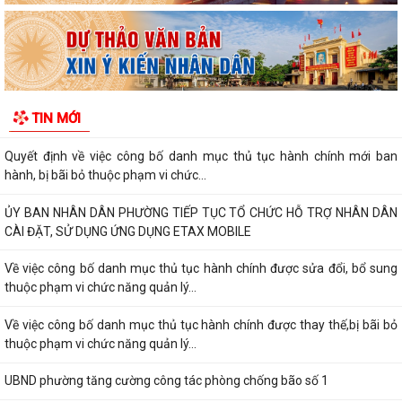
đất đai thuộc phạm vi chức...
Hải Phòng công bố danh mục thủ tục hành chính được sửa đổi, bổ
sung, bị bãi bỏ thuộc phạm vi chức...
UBND PHƯỜNG HƯNG ĐẠO TRIỂN KHAI ĐỢT CAO ĐIỂM HỖ TRỢ NHÂN
TIN MỚI
DÂN CÀI ĐẶT, SỬ DỤNG ỨNG DỤNG ETAX MOBILE,...
Quyết định về việc công bố danh mục thủ tục hành chính mới ban
hành, bị bãi bỏ thuộc phạm vi chức...
ỦY BAN NHÂN DÂN PHƯỜNG TIẾP TỤC TỔ CHỨC HỖ TRỢ NHÂN DÂN
CÀI ĐẶT, SỬ DỤNG ỨNG DỤNG ETAX MOBILE
Về việc công bố danh mục thủ tục hành chính được sửa đổi, bổ sung
thuộc phạm vi chức năng quản lý...
Về việc công bố danh mục thủ tục hành chính được thay thế,bị bãi bỏ
thuộc phạm vi chức năng quản lý...
UBND phường tăng cường công tác phòng chống bão số 1