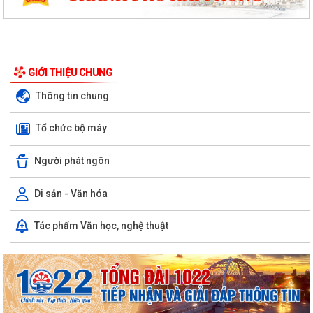
GIỚI THIỆU CHUNG
Thông tin chung
Tổ chức bộ máy
Người phát ngôn
Di sản - Văn hóa
Phường Hưng Đạo hỗ trợ người dân thực hiện thủ tục hành chính trực
Tác phẩm Văn học, nghệ thuật
tuyến tại các tổ dân phố –...
THÔNG BÁO: Thời gian tiếp tục triển khai thu Thuế sử dụng đất phi
nông nghiệp năm 2026 trên địa bàn...
Hải Phòng công khai thủ tục hành chính đặc thù mới ban hành lĩnh vực