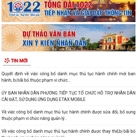
nông nghiệp năm 2026 trên địa bàn...
Hải Phòng công khai thủ tục hành chính đặc thù mới ban hành lĩnh vực
đất đai thuộc phạm vi chức...
Hải Phòng công bố danh mục thủ tục hành chính được sửa đổi, bổ
sung, bị bãi bỏ thuộc phạm vi chức...
UBND PHƯỜNG HƯNG ĐẠO TRIỂN KHAI ĐỢT CAO ĐIỂM HỖ TRỢ NHÂN
TIN MỚI
DÂN CÀI ĐẶT, SỬ DỤNG ỨNG DỤNG ETAX MOBILE,...
Quyết định về việc công bố danh mục thủ tục hành chính mới ban
hành, bị bãi bỏ thuộc phạm vi chức...
ỦY BAN NHÂN DÂN PHƯỜNG TIẾP TỤC TỔ CHỨC HỖ TRỢ NHÂN DÂN
CÀI ĐẶT, SỬ DỤNG ỨNG DỤNG ETAX MOBILE
Về việc công bố danh mục thủ tục hành chính được sửa đổi, bổ sung
thuộc phạm vi chức năng quản lý...
Về việc công bố danh mục thủ tục hành chính được thay thế,bị bãi bỏ