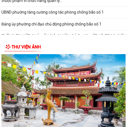
thuộc phạm vi chức năng quản lý...
UBND phường tăng cường công tác phòng chống bão số 1
Đảng ủy phường chỉ đạo chủ động phòng chống bão số 1
THÔNG TIN KẾT QUẢ ĐẤU GIÁ QUYỀN SỬ DỤNG ĐẤT VÀ TRAO GIẤY
CHỨNG NHẬN QUYỀN SỬ DỤNG ĐẤT
THƯ VIỆN ẢNH
THÔNG BÁO Về việc công khai số điện thoại đường dây nóng và trang
thông tin tiếp nhận kiến nghị,...
ẤM ÁP CHƯƠNG TRÌNH THĂM, TẶNG QUÀ NHÂN KỶ NIỆM 25 NĂM
NGÀY GIA ĐÌNH VIỆT NAM (28/6/2001 – 28/6/2026)
HỘI CỰU CHIẾN BINH, HỘI LHPN PHƯỜNG HƯNG ĐẠO DỌN VỆ SINH
NGHĨA TRANG LIỆT SĨ
HỘI ĐỒNG NHÂN DÂN PHƯỜNG HƯNG ĐẠO TỔ CHỨC KỲ HỌP THỨ 2
(KỲ HỌP THƯỜNG LỆ GIỮA NĂM) NĂM 2026
Đảng ủy phường Hưng Đạo đạt nhiều kết quả tích cực trong 6 tháng