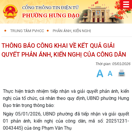
CỔNG THÔNG TIN ĐIỆN TỬ
PHƯỜNG HƯNG ĐẠO
TRUNG TÂM PVHCC
PHẢN ÁNH, KIẾN NGHỊ
THÔNG BÁO CÔNG KHAI VỀ KẾT QUẢ GIẢI
QUYẾT PHẢN ÁNH, KIẾN NGHỊ CỦA CÔNG DÂN
05/01/2026
Thực hiện trách nhiệm tiếp nhận và giải quyết phản ánh, kiến
nghị của tổ chức, cá nhân theo quy định, UBND phường Hưng
Đạo trân trọng thông báo:
Ngày 05/01/2026, UBND phường đã tiếp nhận và giải quyết
01 phản ánh, kiến nghị của công dân, mã số: 20251231-
0043445) của ông Phạm Văn Thụ