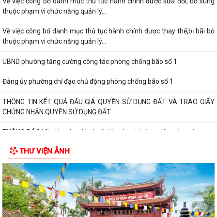
Về việc công bố danh mục thủ tục hành chính được sửa đổi, bổ sung
thuộc phạm vi chức năng quản lý...
Về việc công bố danh mục thủ tục hành chính được thay thế,bị bãi bỏ
thuộc phạm vi chức năng quản lý...
UBND phường tăng cường công tác phòng chống bão số 1
Đảng ủy phường chỉ đạo chủ động phòng chống bão số 1
THÔNG TIN KẾT QUẢ ĐẤU GIÁ QUYỀN SỬ DỤNG ĐẤT VÀ TRAO GIẤY
CHỨNG NHẬN QUYỀN SỬ DỤNG ĐẤT
THÔNG BÁO Về việc công khai số điện thoại đường dây nóng và trang
thông tin tiếp nhận kiến nghị,...
THƯ VIỆN ẢNH
ẤM ÁP CHƯƠNG TRÌNH THĂM, TẶNG QUÀ NHÂN KỶ NIỆM 25 NĂM
NGÀY GIA ĐÌNH VIỆT NAM (28/6/2001 – 28/6/2026)
HỘI CỰU CHIẾN BINH, HỘI LHPN PHƯỜNG HƯNG ĐẠO DỌN VỆ SINH
NGHĨA TRANG LIỆT SĨ