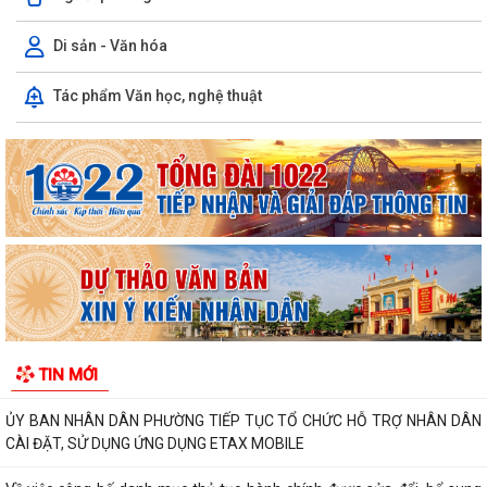
Di sản - Văn hóa
THÔNG BÁO: Thời gian tiếp tục triển khai thu Thuế sử dụng đất phi
Tác phẩm Văn học, nghệ thuật
nông nghiệp năm 2026 trên địa bàn...
Hải Phòng công khai thủ tục hành chính đặc thù mới ban hành lĩnh vực
đất đai thuộc phạm vi chức...
Hải Phòng công bố danh mục thủ tục hành chính được sửa đổi, bổ
sung, bị bãi bỏ thuộc phạm vi chức...
UBND PHƯỜNG HƯNG ĐẠO TRIỂN KHAI ĐỢT CAO ĐIỂM HỖ TRỢ NHÂN
DÂN CÀI ĐẶT, SỬ DỤNG ỨNG DỤNG ETAX MOBILE,...
Quyết định về việc công bố danh mục thủ tục hành chính mới ban
TIN MỚI
hành, bị bãi bỏ thuộc phạm vi chức...
ỦY BAN NHÂN DÂN PHƯỜNG TIẾP TỤC TỔ CHỨC HỖ TRỢ NHÂN DÂN
CÀI ĐẶT, SỬ DỤNG ỨNG DỤNG ETAX MOBILE