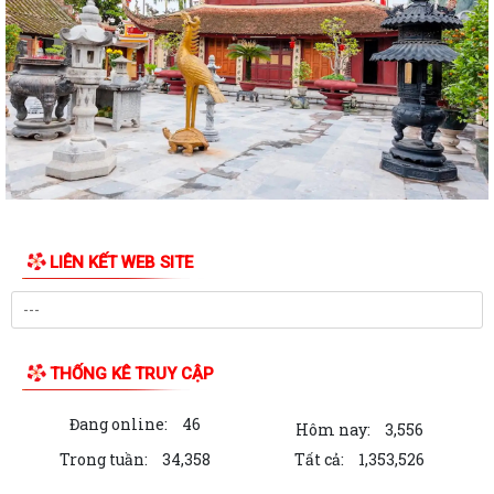
HỘI ĐỒNG NHÂN DÂN PHƯỜNG HƯNG ĐẠO TỔ CHỨC KỲ HỌP THỨ 2
(KỲ HỌP THƯỜNG LỆ GIỮA NĂM) NĂM 2026
Đảng ủy phường Hưng Đạo đạt nhiều kết quả tích cực trong 6 tháng
đầu năm 2026
HỘI NÔNG DÂN PHƯỜNG HƯNG ĐẠO TIẾP ĐOÀN KIỂM TRA VỀ HOẠT
ĐỘNG TÍN DỤNG CHÍNH SÁCH XÃ HỘI
TRUNG TÂM CHÍNH TRỊ PHƯỜNG HƯNG ĐẠO TỔ CHỨC HỘI NGHỊ BÁO
CÁO VIÊN THÁNG 6 NĂM 2026
LIÊN KẾT WEB SITE
HỘI CỰU CHIẾN BINH PHƯỜNG RA MẮT MÔ HÌNH "CỰU CHIẾN BINH
THAM GIA QUẢN LÝ, CHĂM SÓC NGHĨA TRANG...
ĐẨY MẠNH CÔNG TÁC HUẤN LUYỆN PKND CỦA BCH QUÂN SỰ
THỐNG KÊ TRUY CẬP
PHƯỜNG HƯNG ĐẠO
Đang online:
46
Kế hoạch số 185/KH-UBND ngày 19/6/2026
Hôm nay:
3,556
Trong tuần:
34,358
Tất cả:
1,353,526
HỘI LHPN PHƯỜNG HƯNG ĐẠO: ĐẨY MẠNH TUYÊN TRUYỀN VỀ