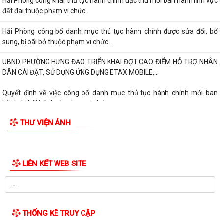
Hải Phòng công khai thủ tục hành chính đặc thù mới ban hành lĩnh vực
đất đai thuộc phạm vi chức...
Hải Phòng công bố danh mục thủ tục hành chính được sửa đổi, bổ
sung, bị bãi bỏ thuộc phạm vi chức...
UBND PHƯỜNG HƯNG ĐẠO TRIỂN KHAI ĐỢT CAO ĐIỂM HỖ TRỢ NHÂN
DÂN CÀI ĐẶT, SỬ DỤNG ỨNG DỤNG ETAX MOBILE,...
Quyết định về việc công bố danh mục thủ tục hành chính mới ban
hành, bị bãi bỏ thuộc phạm vi chức...
THƯ VIỆN ẢNH