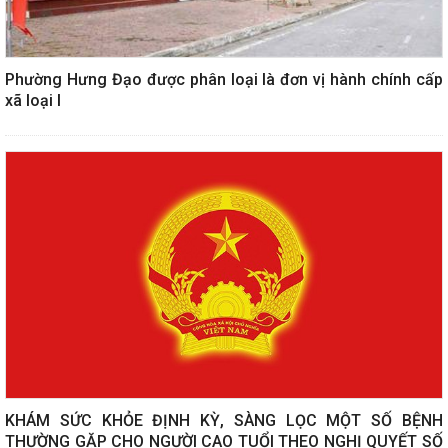
Phường Hưng Đạo được phân loại là đơn vị hành chính cấp
xã loại I
KHÁM SỨC KHỎE ĐỊNH KỲ, SÀNG LỌC MỘT SỐ BỆNH
THƯỜNG GẶP CHO NGƯỜI CAO TUỔI THEO NGHỊ QUYẾT SỐ