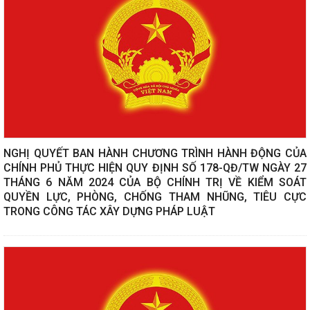
NGHỊ QUYẾT BAN HÀNH CHƯƠNG TRÌNH HÀNH ĐỘNG CỦA
CHÍNH PHỦ THỰC HIỆN QUY ĐỊNH SỐ 178-QĐ/TW NGÀY 27
THÁNG 6 NĂM 2024 CỦA BỘ CHÍNH TRỊ VỀ KIỂM SOÁT
QUYỀN LỰC, PHÒNG, CHỐNG THAM NHŨNG, TIÊU CỰC
TRONG CÔNG TÁC XÂY DỰNG PHÁP LUẬT