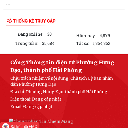
LIÊN KẾT WEB SITE
THỐNG KÊ TRUY CẬP
Đang online:
30
Hôm nay:
4,879
Trong tuần:
35,684
Tất cả:
1,354,852
Đã kết nối EMC